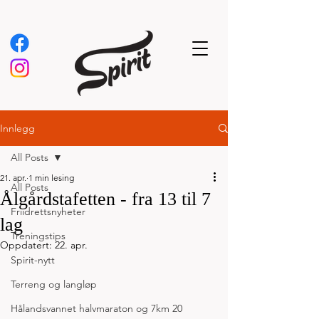
Innlegg
All Posts
21. apr.
1 min lesing
All Posts
Ålgårdstafetten - fra 13 til 7
Friidrettsnyheter
lag
Treningstips
Oppdatert:
22. apr.
Spirit-nytt
Terreng og langløp
Hålandsvannet halvmaraton og 7km 20