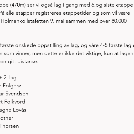
pe (470m) ser vi også lag i gang med 6.og siste etappe
å alle etapper registreres etappetider og som vil være 
pe Holmenkollstafetten 9. mai sammen med over 80.000 
t første ønskede oppstilling av lag, og våre 4-5 første lag 
em som vinner, men dette er ikke det viktige, kun at lagene
en gitt distanse. 
 2. lag      
ar Folgerø
Ivar Svendsen
et Folkvord
Magne Løvås
ndtner
Thorsen 