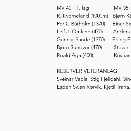
MV 40+ 1. lag                 MV 35
R. Kverneland (1000m)   Bjørn K
Per C Bårholm (1370)     Einar 
Leif J. Omland (470)       Ander
Gunnar Sande (1370)     Erling 
Bjørn Sundvor (470)        Steve
Roald Aga (400)              Kristi
RESERVER VETERANLAG:
Sveinar Vadla, Stig Fjelldahl, Si
Espen Swan Rørvik, Kjetil Trana