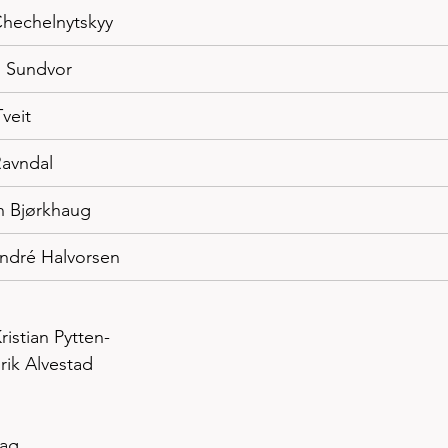
 Chechelnytskyy
us Sundvor
veit
Ravndal
an Bjørkhaug
André Halvorsen
istian Pytten-
rik Alvestad
lag