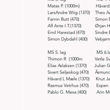
Matas P. (1000m)             Håvar
LarsAndre Wiig (1370)    Theo 
Farnin Butt (470)             Simo
Alf Ante I.T.(1370)           Ørjan 
Emil Harestad (470)        Sindre
Simon Dybdahl (400)      Vebjø
MS 5. lag                         MS 6.l
Thimon R  (1000m          Vetle 
Elias Aslaksen (1370)      Julian
Sivert Seljeskog (470)     Åsmu
Håvard L Mæle (1370)     Knut 
Rasmus Vetrhus (470)      Espen
Pablo G. Mesa (400)        Arin 