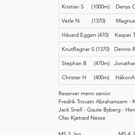
Kristian S     (1000m)    Denys
Vetle N.       (1370)       Magn
Håvard Eggen (470)    Kasper T
KnutRagnar S (1370)   Dennis 
Stephan B     (470m)   Jonath
Christer H     (400m)    Håkon
Reserver menn senior
Fredrik Trovatn Abrahamsem - Kr
Jack Snell - Gaute Byberg - Hen
Olav Kjøtrød Nesse
MS 3. lag                         MS 4. 