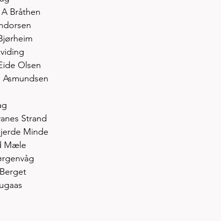
d A Bråthen
Andorsen
n Bjørheim
Hviding
 Eide Olsen
rn Asmundsen
ag 
Svanes Strand
 Gjerde Minde
nd Mæle 
Jørgenvåg
 Berget
Mugaas