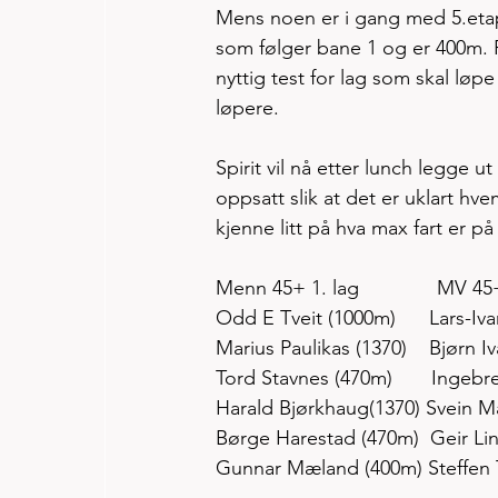
Mens noen er i gang med 5.etap
som følger bane 1 og er 400m. P
nyttig test for lag som skal lø
løpere. 
Spirit vil nå etter lunch legge u
oppsatt slik at det er uklart hv
kjenne litt på hva max fart er på 
Menn 45+ 1. lag              MV 45+
Odd E Tveit (1000m)      Lars-Iv
Marius Paulikas (1370)    Bjørn 
Tord Stavnes (470m)       Ingebr
Harald Bjørkhaug(1370) Svein 
Børge Harestad (470m)  Geir Li
Gunnar Mæland (400m) Steffen 