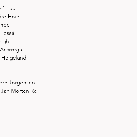
+ 1. lag
åre Høie
Sande
s Fosså
Engh
n Acarregui
an Helgeland
ndre Jørgensen , 
, Jan Morten Ra