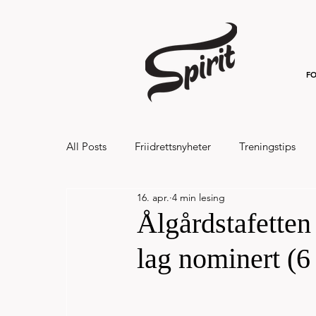
FO
All Posts
Friidrettsnyheter
Treningstips
16. apr.
4 min lesing
Hålandsvannet halvmaraton og 7km 20
Ålgårdstafetten 
lag nominert (6 