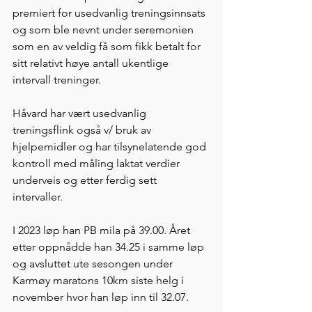
premiert for usedvanlig treningsinnsats 
og som ble nevnt under seremonien 
som en av veldig få som fikk betalt for 
sitt relativt høye antall ukentlige 
intervall treninger. 
Håvard har vært usedvanlig 
treningsflink også v/ bruk av 
hjelpemidler og har tilsynelatende god 
kontroll med måling laktat verdier 
underveis og etter ferdig sett 
intervaller. 
I 2023 løp han PB mila på 39.00. Året 
etter oppnådde han 34.25 i samme løp 
og avsluttet ute sesongen under 
Karmøy maratons 10km siste helg i 
november hvor han løp inn til 32.07. 