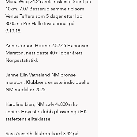
Maria Wiig 34.25 årets raskeste Spirit på 
10km. 7.07 Besserud samme tid som 
Venus Teffera som 5 dager etter løp 
3000m i Per Halle Invitational på 
9.19.18. 
Anne Jorunn Hodne 2.52.45 Hannover 
Maraton, nest beste 40+ løper årets 
Norgestatistikk
Janne Elin Vatnaland NM bronse 
maraton. Klubbens eneste individuelle 
NM medaljør 2025
Karoline Lien, NM sølv 4x800m kv 
senior. Høyeste klubb plassering i HK 
stafettens eliteklasse
Sara Aarseth, klubbrekord 3.42 på 