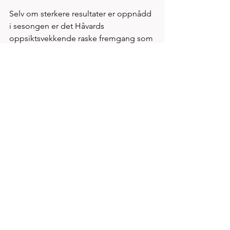
Selv om sterkere resultater er oppnådd 
i sesongen er det Håvards 
oppsiktsvekkende raske fremgang som 
ledet til årets utøver pris. I en meget 
jevn og sterk konkurranse ble Håvard 
valgt som årets Spirit utøver. 
ANDRE NOMINERTE (tidligere 
presentert med foto) 
Filip Oanes vinner Strandamila på tid 
tilsv 31.35 dvs like bak NM krav. Løp en 
magisk stafett etappe på Ålgård da han 
på 1370m motbakke etappe fikk opp 
3.40.6. Alf Ante I Tornensis med 1500m 
pers 4.03.78 løp samme etappe på 
3.49.1, slått av Filip med 8,5 sek. 
Preben Aase løp Forusløpets 10km på 