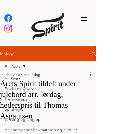
Innlegg
All Posts
14. des. 2025
4 min lesing
All Posts
Årets Spirit tildelt under
Friidrettsnyheter
julebord arr. lørdag,
Treningstips
hederspris til Thomas
Spirit-nytt
Asgautsen
Terreng og langløp
Hålandsvannet halvmaraton og 7km 20