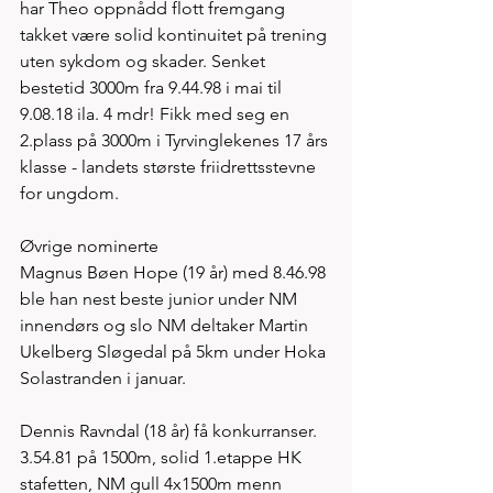
har Theo oppnådd flott fremgang 
takket være solid kontinuitet på trening 
uten sykdom og skader. Senket 
bestetid 3000m fra 9.44.98 i mai til 
9.08.18 ila. 4 mdr! Fikk med seg en 
2.plass på 3000m i Tyrvinglekenes 17 års 
klasse - landets største friidrettsstevne 
for ungdom. 
Øvrige nominerte
Magnus Bøen Hope (19 år) med 8.46.98 
ble han nest beste junior under NM 
innendørs og slo NM deltaker Martin 
Ukelberg Sløgedal på 5km under Hoka 
Solastranden i januar. 
Dennis Ravndal (18 år) få konkurranser. 
3.54.81 på 1500m, solid 1.etappe HK 
stafetten, NM gull 4x1500m menn 