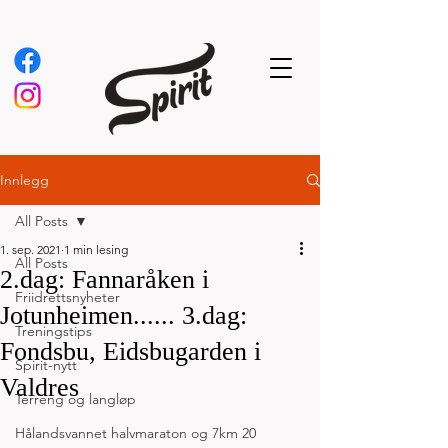
Innlegg
All Posts
1. sep. 2021
1 min lesing
All Posts
2.dag: Fannaråken i
Friidrettsnyheter
Jotunheimen...... 3.dag:
Treningstips
Fondsbu, Eidsbugarden i
Spirit-nytt
Valdres
Terreng og langløp
Hålandsvannet halvmaraton og 7km 20