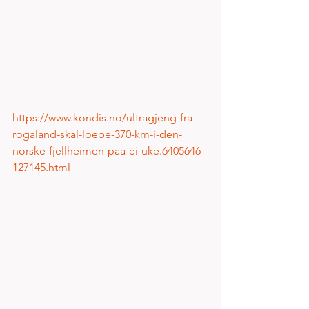
https://www.kondis.no/ultragjeng-fra-
rogaland-skal-loepe-370-km-i-den-
norske-fjellheimen-paa-ei-uke.6405646-
127145.html