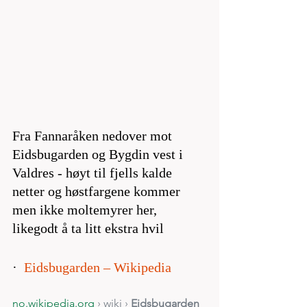
Fra Fannaråken nedover mot 
Eidsbugarden og Bygdin vest i 
Valdres - høyt til fjells kalde 
netter og høstfargene kommer 
men ikke moltemyrer her, 
likegodt å ta litt ekstra hvil  
·  
Eidsbugarden – Wikipedia
no.wikipedia.org
 › wiki › 
Eidsbugarden