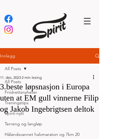
Innlegg
All Posts
11. des. 2023
2 min lesing
All Posts
3.beste løpsnasjon i Europa
Friidrettsnyheter
uten at EM gull vinnerne Filip
Treningstips
og Jakob Ingebrigtsen deltok
Spirit-nytt
Terreng og langløp
Hålandsvannet halvmaraton og 7km 20