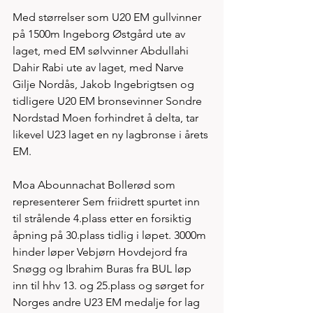
Med størrelser som U20 EM gullvinner 
på 1500m Ingeborg Østgård ute av 
laget, med EM sølvvinner Abdullahi 
Dahir Rabi ute av laget, med Narve 
Gilje Nordås, Jakob Ingebrigtsen og 
tidligere U20 EM bronsevinner Sondre 
Nordstad Moen forhindret å delta, tar 
likevel U23 laget en ny lagbronse i årets 
EM. 
Moa Abounnachat Bollerød som 
representerer Sem friidrett spurtet inn 
til strålende 4.plass etter en forsiktig 
åpning på 30.plass tidlig i løpet. 3000m 
hinder løper Vebjørn Hovdejord fra 
Snøgg og Ibrahim Buras fra BUL løp 
inn til hhv 13. og 25.plass og sørget for 
Norges andre U23 EM medalje for lag 