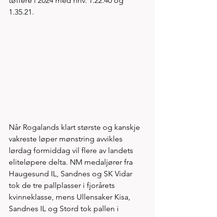
tøffere i 2024 med hhv. 1.22.40 og 
1.35.21. 
Når Rogalands klart største og kanskje 
vakreste løper mønstring avvikles 
lørdag formiddag vil flere av landets 
eliteløpere delta. NM medaljører fra 
Haugesund IL, Sandnes og SK Vidar 
tok de tre pallplasser i fjorårets 
kvinneklasse, mens Ullensaker Kisa, 
Sandnes IL og Stord tok pallen i 