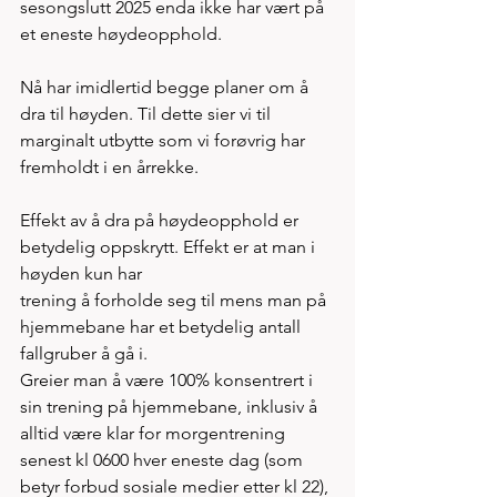
sesongslutt 2025 enda ikke har vært på 
et eneste høydeopphold. 
Nå har imidlertid begge planer om å 
dra til høyden. Til dette sier vi til 
marginalt utbytte som vi forøvrig har 
fremholdt i en årrekke. 
Effekt av å dra på høydeopphold er 
betydelig oppskrytt. Effekt er at man i 
høyden kun har 
trening å forholde seg til mens man på 
hjemmebane har et betydelig antall 
fallgruber å gå i.  
Greier man å være 100% konsentrert i 
sin trening på hjemmebane, inklusiv å 
alltid være klar for morgentrening 
senest kl 0600 hver eneste dag (som 
betyr forbud sosiale medier etter kl 22), 