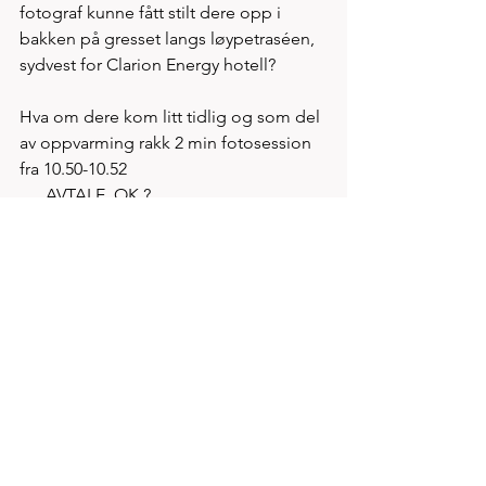
fotograf kunne fått stilt dere opp i 
bakken på gresset langs løypetraséen, 
sydvest for Clarion Energy hotell? 
Hva om dere kom litt tidlig og som del 
av oppvarming rakk 2 min fotosession 
fra 10.50-10.52
..... AVTALE, OK ? 
Spirits triatleter er blant de aller 
flinkeste til langintervall oppmøte på 