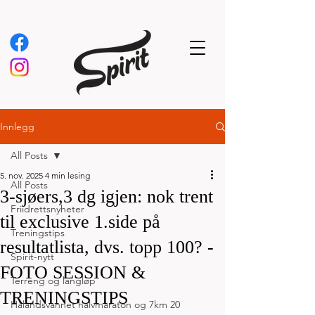
Innlegg
All Posts
5. nov. 2025
4 min lesing
All Posts
3-sjøers,3 dg igjen: nok trent
Friidrettsnyheter
til exclusive 1.side på
Treningstips
resultatlista, dvs. topp 100? -
Spirit-nytt
FOTO SESSION &
Terreng og langløp
TRENINGSTIPS
Hålandsvannet halvmaraton og 7km 20