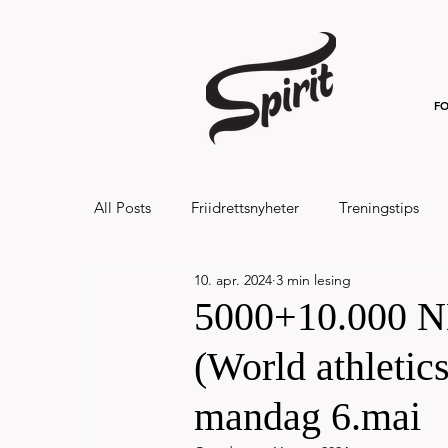
FO
All Posts
Friidrettsnyheter
Treningstips
10. apr. 2024
3 min lesing
Hålandsvannet halvmaraton og 7km 20
5000+10.000 N
(World athletic
mandag 6.mai