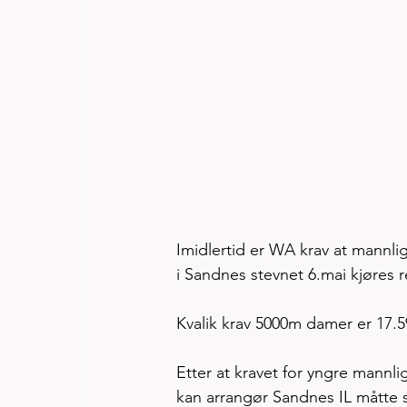
Imidlertid er WA krav at mannlige
i Sandnes stevnet 6.mai kjøres
Kvalik krav 5000m damer er 17.59
Etter at kravet for yngre mannlig
kan arrangør Sandnes IL måtte s