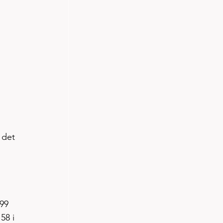
 det 
99 
58 i 