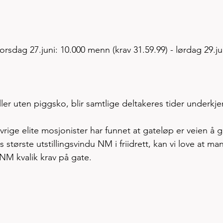
orsdag 27.juni: 10.000 menn (krav 31.59.99) - lørdag 29.ju
ller uten piggsko, blir samtlige deltakeres tider underkje
rige elite mosjonister har funnet at gateløp er veien å g
ens største utstillingsvindu NM i friidrett, kan vi love at man
 NM kvalik krav på gate. 