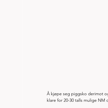
Å kjøpe seg piggsko derimot og 
klare for 20-30 talls mulige NM 