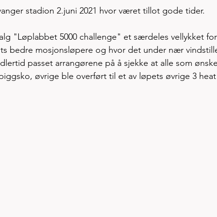
anger stadion 2.juni 2021 hvor været tillot gode tider. 
kjalg "Løplabbet 5000 challenge" et særdeles vellykket fo
kets bedre mosjonsløpere og hvor det under nær vindstill
Imidlertid passet arrangørene på å sjekke at alle som ønske
piggsko, øvrige ble overført til et av løpets øvrige 3 heat