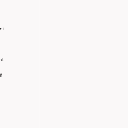
ni 
nt 
å 
 