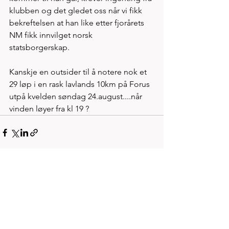
klubben og det gledet oss når vi fikk 
bekreftelsen at han like etter fjorårets 
NM fikk innvilget norsk 
statsborgerskap.
Kanskje en outsider til å notere nok et 
29 løp i en rask lavlands 10km på Forus 
utpå kvelden søndag 24.august....når 
vinden løyer fra kl 19 ?  
Se alle
Siste innlegg