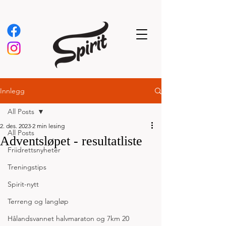
Innlegg
All Posts
2. des. 2023
2 min lesing
All Posts
Adventsløpet - resultatliste
Friidrettsnyheter
Treningstips
Spirit-nytt
Terreng og langløp
Hålandsvannet halvmaraton og 7km 20