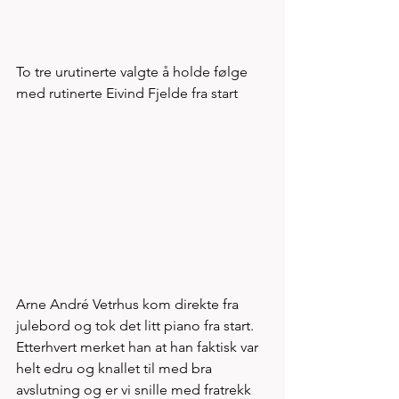
To tre urutinerte valgte å holde følge 
med rutinerte Eivind Fjelde fra start 
Arne André Vetrhus kom direkte fra 
julebord og tok det litt piano fra start. 
Etterhvert merket han at han faktisk var 
helt edru og knallet til med bra 
avslutning og er vi snille med fratrekk 