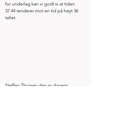
for underlag kan vi godt si at tiden 
37.44 tenderer mot en tid på høyt 36 
tallet. 
Steffen Thorsen den av dagens 
deltakere med ikke usannsynlig flest 
fullførte maratonløp og idag gjorde 
han unna siste testløp før Malaga 
maraton neste søndag.   