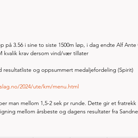
 på 3.56 i sine to siste 1500m løp, i dag endte Alf Ante 
 kvalik krav dersom vind/vær tillater
ultatliste og oppsummert medaljefordeling (Spirit)
ettslag.no/2024/ute/km/menu.html
er man mellom 1,5-2 sek pr runde. Dette gir et fratrekk 
ligning mellom årsbeste og dagens resultater fra Sandne