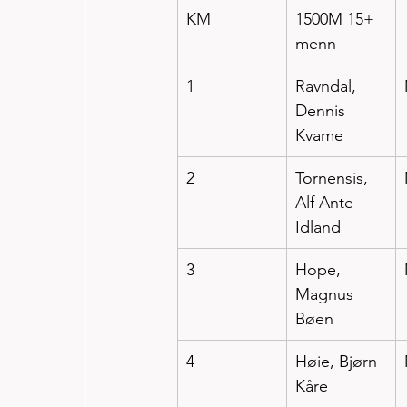
KM 
1500M 15+ 
menn
1
Ravndal, 
Dennis 
Kvame
2
Tornensis, 
Alf Ante 
Idland
3
Hope, 
Magnus 
Bøen
4
Høie, Bjørn 
Kåre