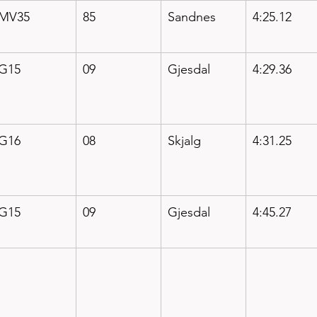
MV35
85
Sandnes
4:25.12
G15
09
Gjesdal
4:29.36
G16
08
Skjalg
4:31.25
G15
09
Gjesdal
4:45.27