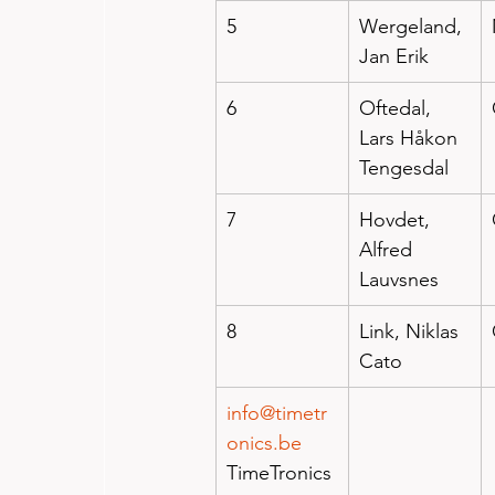
5
Wergeland, 
Jan Erik
6
Oftedal, 
Lars Håkon 
Tengesdal
7
Hovdet, 
Alfred 
Lauvsnes
8
Link, Niklas 
Cato
info@timetr
onics.be
TimeTronics 