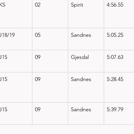
KS
02
Spirit
4:56.55
J18/19
05
Sandnes
5:05.25
J15
09
Gjesdal
5:07.63
J15
09
Sandnes
5:28.45
J15
09
Sandnes
5:39.79