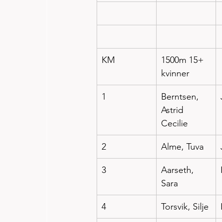
KM
1500m 15+ 
kvinner
1
Berntsen, 
Astrid 
Cecilie
2
Alme, Tuva
3
Aarseth, 
Sara
4
Torsvik, Silje