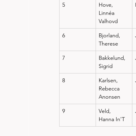
5
Hove, 
Linnéa 
Valhovd
6
Bjorland, 
Therese
7
Bakkelund, 
Sigrid
8
Karlsen, 
Rebecca 
Anonsen
9
Veld, 
Hanna In'T