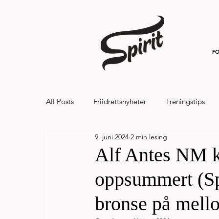
FO
All Posts
Friidrettsnyheter
Treningstips
9. juni 2024
2 min lesing
Hålandsvannet halvmaraton og 7km 20
Alf Antes NM k
oppsummert (Spir
bronse på mell