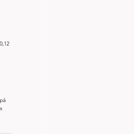
0,12 
på 
s 