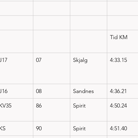
Tid KM
J17
07
Skjalg
4:33.15
J16
08
Sandnes
4:36.21
KV35
86
Spirit
4:50.24
KS
90
Spirit
4:51.40