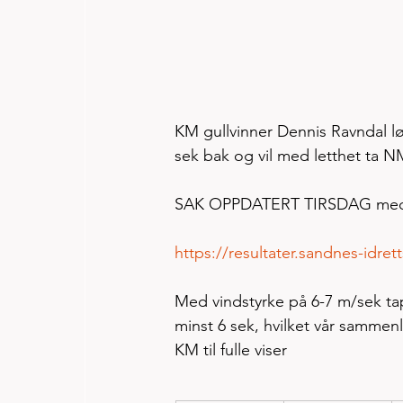
KM gullvinner Dennis Ravndal løp
sek bak og vil med letthet ta NM
SAK OPPDATERT TIRSDAG med res
https://resultater.sandnes-idr
Med vindstyrke på 6-7 m/sek tap
minst 6 sek, hvilket vår sammen
KM til fulle viser 