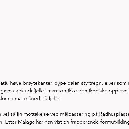
tå, høye brøytekanter, dype daler, styrtregn, elver som 
utgave av Saudafjellet maraton ikke den ikoniske opplevel
lskinn i mai måned på fjellet. 
n vel så fin mottakelse ved målpassering på Rådhusplasse
 Etter Malaga har han vist en frapperende formutvikling