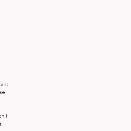
rant 
se 
n i 
. 