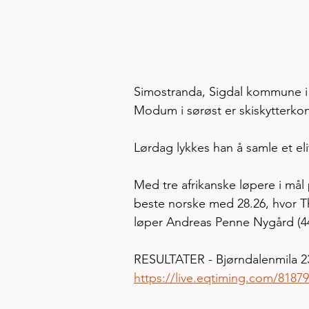
Simostranda, Sigdal kommune i 
Modum i sørøst er skiskytterko
Lørdag lykkes han å samle et eli
Med tre afrikanske løpere i mål 
beste norske med 28.26, hvor T
løper Andreas Penne Nygård (44) f
RESULTATER - Bjørndalenmila 2
https://live.eqtiming.com/81879