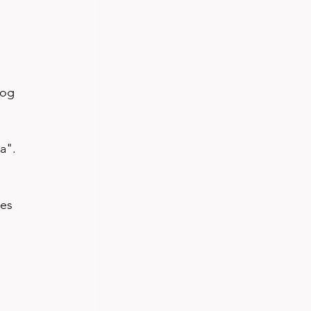
 og 
a". 
 
es 