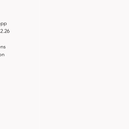
opp 
-2.26
ens 
on 