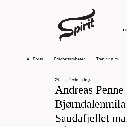
FO
All Posts
Friidrettsnyheter
Treningstips
24. mai
2 min lesing
Hålandsvannet halvmaraton og 7km 20
Andreas Penne 
Bjørndalenmila 
Saudafjellet ma