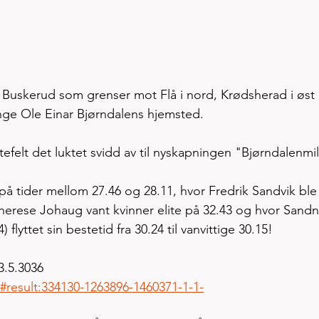
Buskerud som grenser mot Flå i nord, Krødsherad i øst
nge Ole Einar Bjørndalens hjemsted. 
tefelt det luktet svidd av til nyskapningen "Bjørndalenmil
på tider mellom 27.46 og 28.11, hvor Fredrik Sandvik ble
herese Johaug vant kvinner elite på 32.43 og hvor Sandn
lyttet sin bestetid fra 30.24 til vanvittige 30.15! 
3.5.3036
#result:334130-1263896-1460371-1-1-