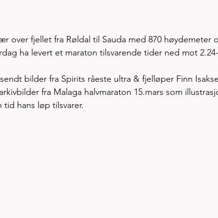
vær over fjellet fra Røldal til Sauda med 870 høydemeter 
rdag ha levert et maraton tilsvarende tider ned mot 2.24
lsendt bilder fra Spirits råeste ultra & fjelløper Finn Isaks
kivbilder fra Malaga halvmaraton 15.mars som illustrasj
tid hans løp tilsvarer. 