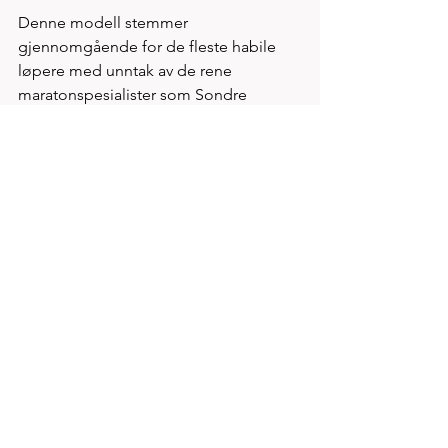
Denne modell stemmer 
gjennomgående for de fleste habile 
løpere med unntak av de rene 
maratonspesialister som Sondre 
Nordstad Moen, Zerei Mezngi og 
Undheims Jarle Risa som stort sett 
gjennomfører med et tillegg på 6-7 
min på dobbel halvmaraton tid  