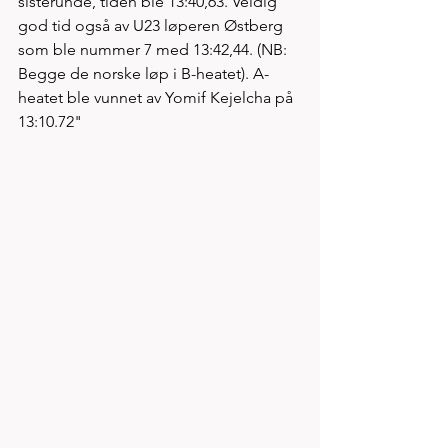
sisterunde, tiden ble 13:40,63. Veldig 
god tid også av U23 løperen Østberg 
som ble nummer 7 med 13:42,44. (NB: 
Begge de norske løp i B-heatet). A-
heatet ble vunnet av Yomif Kejelcha på 
13:10.72" 