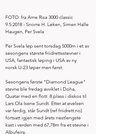
FOTO: fra Arne Risa 3000 classic 
9.5.2018 - Snorre H. Løken, Simen Halle 
Haugen, Per Svela 
Per Svela løp sent torsdag 5000m i et av 
sesongens største friidrettsstevner i 
USA, fantastisk løping i USA av ny 
norsk U-23 løper men først:  
Sesongens første "Diamond League" 
stevne ble fredag avviklet i Doha, 
Quatar med en flott  8.plass i diskos til 
Lars Ola Isene Sundt. Etter at øvelsen 
var ferdig, står Sundt (ref friidrett.no)
fortsatt igjen med årets nestlengste 
kast i verden med 67,78m fra et stevne i 
Albufeira.  