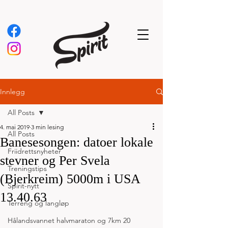
Innlegg
All Posts
4. mai 2019
3 min lesing
All Posts
Banesesongen: datoer lokale
Friidrettsnyheter
stevner og Per Svela
Treningstips
(Bjerkreim) 5000m i USA
Spirit-nytt
13.40.63
Terreng og langløp
Hålandsvannet halvmaraton og 7km 20