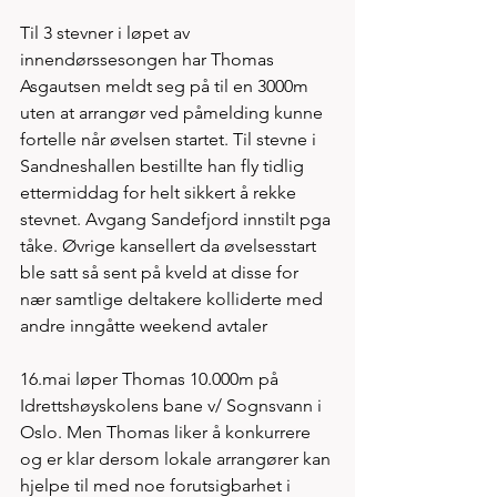
Til 3 stevner i løpet av 
innendørssesongen har Thomas 
Asgautsen meldt seg på til en 3000m 
uten at arrangør ved påmelding kunne 
fortelle når øvelsen startet. Til stevne i 
Sandneshallen bestillte han fly tidlig 
ettermiddag for helt sikkert å rekke 
stevnet. Avgang Sandefjord innstilt pga 
tåke. Øvrige kansellert da øvelsesstart 
ble satt så sent på kveld at disse for 
nær samtlige deltakere kolliderte med 
andre inngåtte weekend avtaler
16.mai løper Thomas 10.000m på 
Idrettshøyskolens bane v/ Sognsvann i 
Oslo. Men Thomas liker å konkurrere 
og er klar dersom lokale arrangører kan 
hjelpe til med noe forutsigbarhet i 