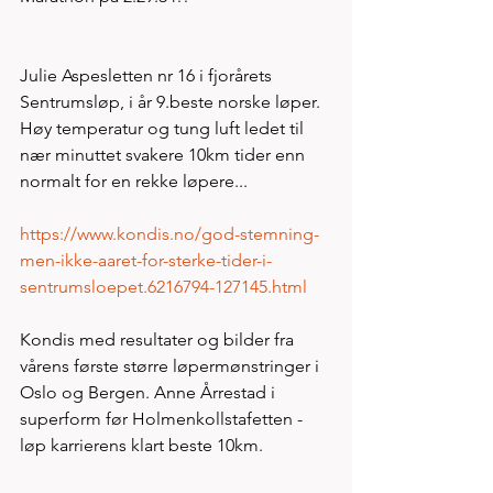
Julie Aspesletten nr 16 i fjorårets 
Sentrumsløp, i år 9.beste norske løper. 
Høy temperatur og tung luft ledet til 
nær minuttet svakere 10km tider enn 
normalt for en rekke løpere... 
https://www.kondis.no/god-stemning-
men-ikke-aaret-for-sterke-tider-i-
sentrumsloepet.6216794-127145.html
Kondis med resultater og bilder fra 
vårens første større løpermønstringer i 
Oslo og Bergen. Anne Årrestad i 
superform før Holmenkollstafetten - 
løp karrierens klart beste 10km.  