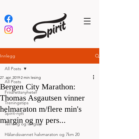
Innlegg
All Posts
27. apr. 2019
2 min lesing
All Posts
Bergen City Marathon:
Friidrettsnyheter
Thomas Asgautsen vinner
Treningstips
helmaraton m/flere min's
Spirit-nytt
margin og ny pers...
Terreng og langløp
Hålandsvannet halvmaraton og 7km 20