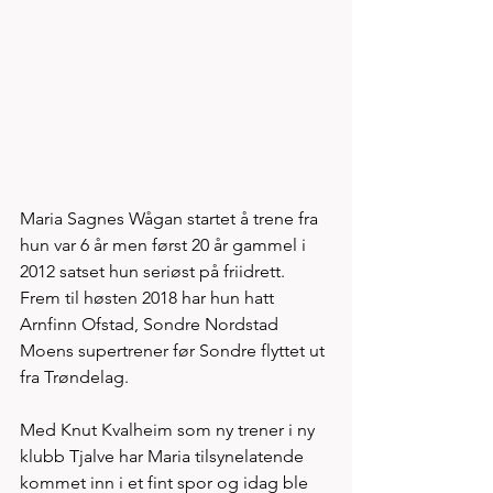
Maria Sagnes Wågan startet å trene fra 
hun var 6 år men først 20 år gammel i 
2012 satset hun seriøst på friidrett. 
Frem til høsten 2018 har hun hatt 
Arnfinn Ofstad, Sondre Nordstad 
Moens supertrener før Sondre flyttet ut 
fra Trøndelag. 
Med Knut Kvalheim som ny trener i ny 
klubb Tjalve har Maria tilsynelatende 
kommet inn i et fint spor og idag ble 