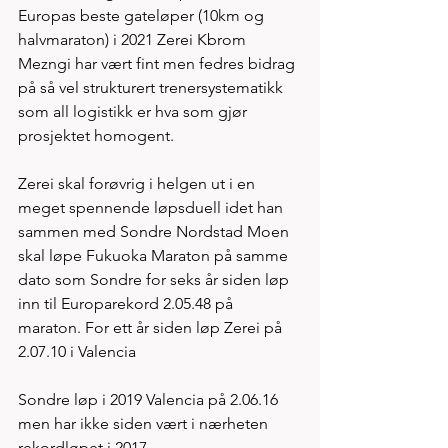
Europas beste gateløper (10km og 
halvmaraton) i 2021 Zerei Kbrom 
Mezngi har vært fint men fedres bidrag 
på så vel strukturert trenersystematikk 
som all logistikk er hva som gjør 
prosjektet homogent. 
Zerei skal forøvrig i helgen ut i en 
meget spennende løpsduell idet han 
sammen med Sondre Nordstad Moen 
skal løpe Fukuoka Maraton på samme 
dato som Sondre for seks år siden løp 
inn til Europarekord 2.05.48 på 
maraton. For ett år siden løp Zerei på 
2.07.10 i Valencia 
Sondre løp i 2019 Valencia på 2.06.16 
men har ikke siden vært i nærheten 
rekordløpet i 2017. 