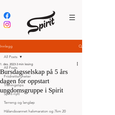
Innlegg
All Posts
1. des. 2023
3 min lesing
All Posts
Bursdagsselskap på 5 års
Friidrettsnyheter
dagen for oppstart
Treningstips
ungdomsgruppe i Spirit
Spirit-nytt
Terreng og langløp
Hålandsvannet halvmaraton og 7km 20