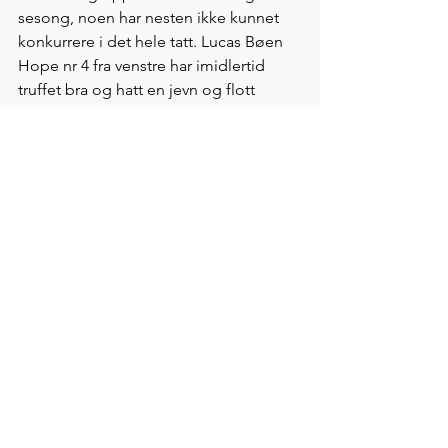
sesong, noen har nesten ikke kunnet 
konkurrere i det hele tatt. Lucas Bøen 
Hope nr 4 fra venstre har imidlertid 
truffet bra og hatt en jevn og flott 
utvikling. Lucas ser frem til å løpe 
3000m i Spirits innendørsstevne den 
28.12. 
(Påmelding ISONEN)