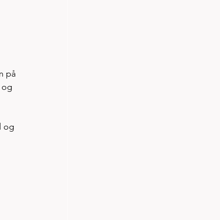
m på 
 og 
d og 