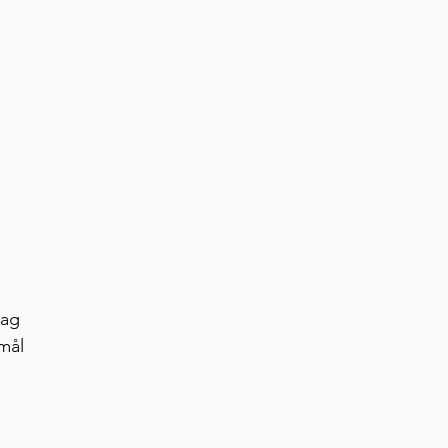
ag 
mål 