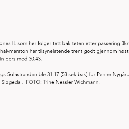
nes IL som her følger tett bak teten etter passering 3k
alvmaraton har tilsynelatende trent godt gjennom høst
fin pers med 30.43. 
angs Solastranden ble 31.17 (53 sek bak) for Penne Nygår
g Sløgedal.  FOTO: Trine Nessler Wichmann. 