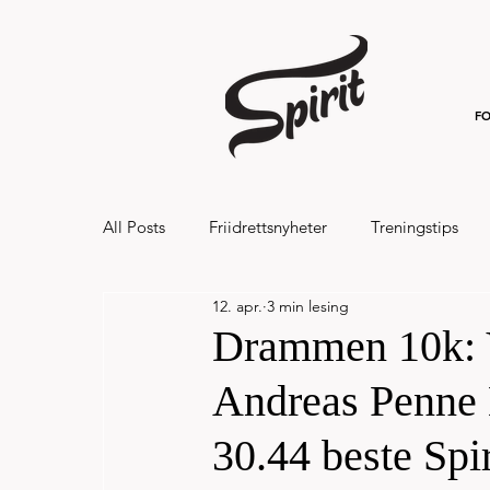
FO
All Posts
Friidrettsnyheter
Treningstips
12. apr.
3 min lesing
Hålandsvannet halvmaraton og 7km 20
Drammen 10k: V
Andreas Penne 
30.44 beste Spir