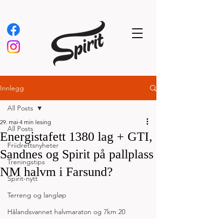
Innlegg
All Posts
29. mai
4 min lesing
All Posts
Energistafett 1380 lag + GTI,
Friidrettsnyheter
Sandnes og Spirit på pallplass
Treningstips
NM halvm i Farsund?
Spirit-nytt
Terreng og langløp
Hålandsvannet halvmaraton og 7km 20