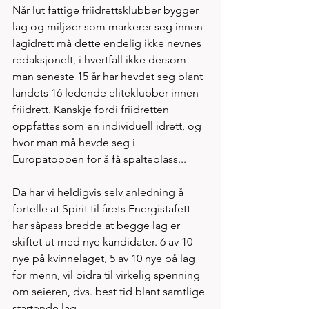
Når lut fattige friidrettsklubber bygger 
lag og miljøer som markerer seg innen 
lagidrett må dette endelig ikke nevnes 
redaksjonelt, i hvertfall ikke dersom 
man seneste 15 år har hevdet seg blant 
landets 16 ledende eliteklubber innen 
friidrett. Kanskje fordi friidretten 
oppfattes som en individuell idrett, og 
hvor man må hevde seg i 
Europatoppen for å få spalteplass...  
Da har vi heldigvis selv anledning å 
fortelle at Spirit til årets Energistafett 
har såpass bredde at begge lag er 
skiftet ut med nye kandidater. 6 av 10 
nye på kvinnelaget, 5 av 10 nye på lag 
for menn, vil bidra til virkelig spenning 
om seieren, dvs. best tid blant samtlige 
startende lag