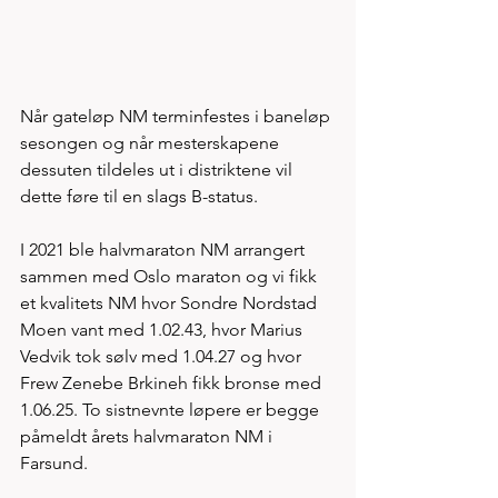
Når gateløp NM terminfestes i baneløp 
sesongen og når mesterskapene 
dessuten tildeles ut i distriktene vil 
dette føre til en slags B-status. 
I 2021 ble halvmaraton NM arrangert 
sammen med Oslo maraton og vi fikk 
et kvalitets NM hvor Sondre Nordstad 
Moen vant med 1.02.43, hvor Marius 
Vedvik tok sølv med 1.04.27 og hvor 
Frew Zenebe Brkineh fikk bronse med 
1.06.25. To sistnevnte løpere er begge 
påmeldt årets halvmaraton NM i 
Farsund. 