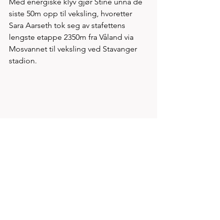
Med energiske klyv gjør Stine unna de 
siste 50m opp til veksling, hvoretter 
Sara Aarseth tok seg av stafettens 
lengste etappe 2350m fra Våland via 
Mosvannet til veksling ved Stavanger 
stadion. 
Fjorårsvinner av Trondheim maraton 
Knut Jørgenvåg klart aller første løper 
opp til Våland, så fort at vi aldri rakk å 
innstille kamera for høvelige bilder...