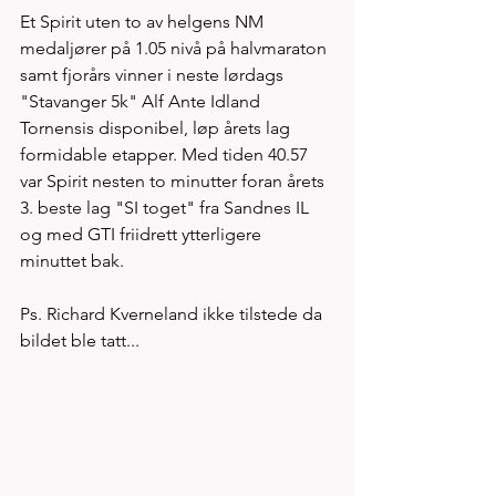
Et Spirit uten to av helgens NM 
medaljører på 1.05 nivå på halvmaraton 
samt fjorårs vinner i neste lørdags 
"Stavanger 5k" Alf Ante Idland 
Tornensis disponibel, løp årets lag 
formidable etapper. Med tiden 40.57 
var Spirit nesten to minutter foran årets 
3. beste lag "SI toget" fra Sandnes IL 
og med GTI friidrett ytterligere 
minuttet bak. 
Ps. Richard Kverneland ikke tilstede da 
bildet ble tatt...