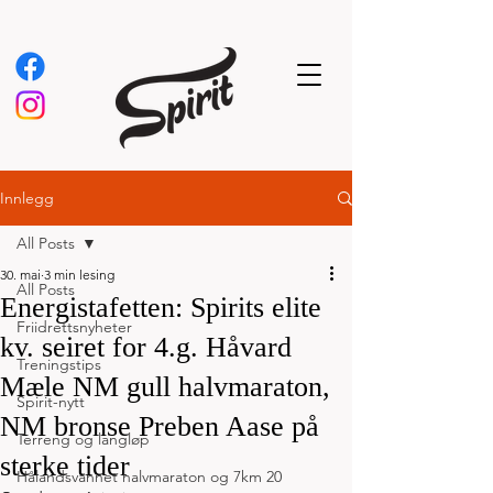
Innlegg
All Posts
30. mai
3 min lesing
All Posts
Energistafetten: Spirits elite
Friidrettsnyheter
kv. seiret for 4.g. Håvard
Treningstips
Mæle NM gull halvmaraton,
Spirit-nytt
NM bronse Preben Aase på
Terreng og langløp
sterke tider
Hålandsvannet halvmaraton og 7km 20