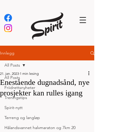
Innlegg
All Posts
21. jan. 2023
1 min lesing
All Posts
Enestående dugnadsånd, nye
Friidrettsnyheter
prosjekter kan rulles igang
Treningstips
Spirit-nytt
Terreng og langløp
Hålandsvannet halvmaraton og 7km 20