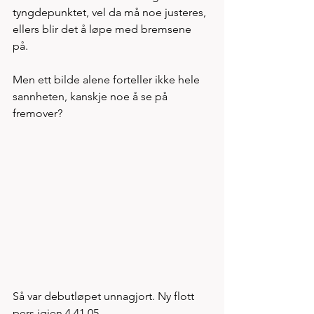
tyngdepunktet, vel da må noe justeres, 
ellers blir det å løpe med bremsene 
på. 
Men ett bilde alene forteller ikke hele 
sannheten, kanskje noe å se på 
fremover? 
Så var debutløpet unnagjort. Ny flott 
pers igjen 4.41.05. 