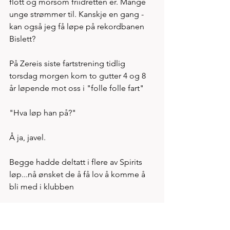
flott og morsom friidretten er. Mange 
unge strømmer til. Kanskje en gang - 
kan også jeg få løpe på rekordbanen 
Bislett? 
På Zereis siste fartstrening tidlig 
torsdag morgen kom to gutter 4 og 8 
år løpende mot oss i "folle folle fart"  
"Hva løp han på?" 
Å ja, javel. 
Begge hadde deltatt i flere av Spirits 
løp...nå ønsket de å få lov å komme å 
bli med i klubben