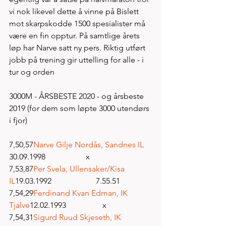
vi nok likevel dette å vinne på Bislett 
mot skarpskodde 1500 spesialister må 
være en fin opptur. På samtlige årets 
løp har Narve satt ny pers. Riktig utført 
jobb på trening gir uttelling for alle - i 
tur og orden
3000M - ÅRSBESTE 2020 - og årsbeste 
2019 (for dem som løpte 3000 utendørs 
i fjor) 
7,50,57
Narve Gilje Nordås, Sandnes IL
30.09.1998                    x
7,53,87
Per Svela, Ullensaker/Kisa 
IL
19.03.1992                      7.55.51
7,54,29
Ferdinand Kvan Edman, IK 
Tjalve
12.02.1993                  x
7,54,31
Sigurd Ruud Skjeseth, IK 