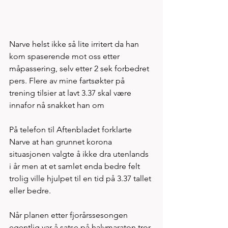
Narve helst ikke så lite irritert da han 
kom spaserende mot oss etter 
måpassering, selv etter 2 sek forbedret 
pers. Flere av mine fartsøkter på 
trening tilsier at lavt 3.37 skal være 
innafor nå snakket han om
På telefon til Aftenbladet forklarte 
Narve at han grunnet korona 
situasjonen valgte å ikke dra utenlands 
i år men at et samlet enda bedre felt 
trolig ville hjulpet til en tid på 3.37 tallet 
eller bedre. 
Når planen etter fjorårssesongen 
egentlig var å satse på halvmaraton tror 