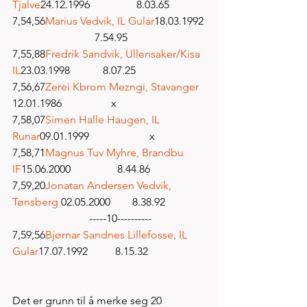
Tjalve
24.12.1996                 8.03.65
7,54,56
Marius Vedvik, IL Gular
18.03.1992 
                              7.54.95
7,55,88
Fredrik Sandvik, Ullensaker/Kisa 
IL
23.03.1998            8.07.25
7,56,67
Zerei Kbrom Mezngi, Stavanger 
12.01.1986                  x
7,58,07
Simen Halle Haugen, IL 
Runar
09.01.1999                      x
7,58,71
Magnus Tuv Myhre, Brandbu 
IF
15.06.2000                 8.44.86
7,59,20
Jonatan Andersen Vedvik, 
Tønsberg 
02.05.2000        8.38.92
                            -----10----------
7,59,56
Bjørnar Sandnes Lillefosse, IL 
Gular
17.07.1992          8.15.32
Det er grunn til å merke seg 20 