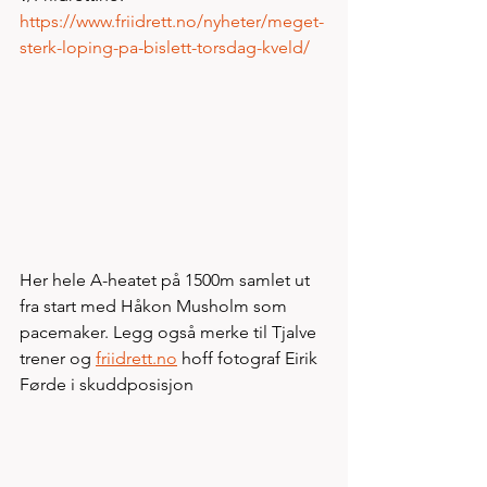
https://www.friidrett.no/nyheter/meget-
sterk-loping-pa-bislett-torsdag-kveld/
Her hele A-heatet på 1500m samlet ut 
fra start med Håkon Musholm som 
pacemaker. Legg også merke til Tjalve 
trener og 
friidrett.no
 hoff fotograf Eirik 
Førde i skuddposisjon 