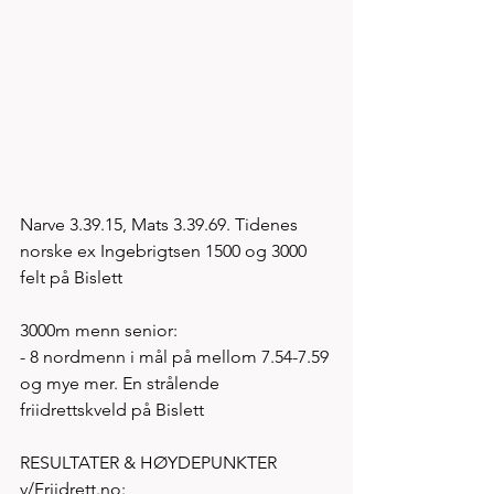
Narve 3.39.15, Mats 3.39.69. Tidenes 
norske ex Ingebrigtsen 1500 og 3000 
felt på Bislett 
3000m menn senior: 
- 8 nordmenn i mål på mellom 7.54-7.59 
og mye mer. En strålende 
friidrettskveld på Bislett  
RESULTATER & HØYDEPUNKTER 
v/Friidrett.no: