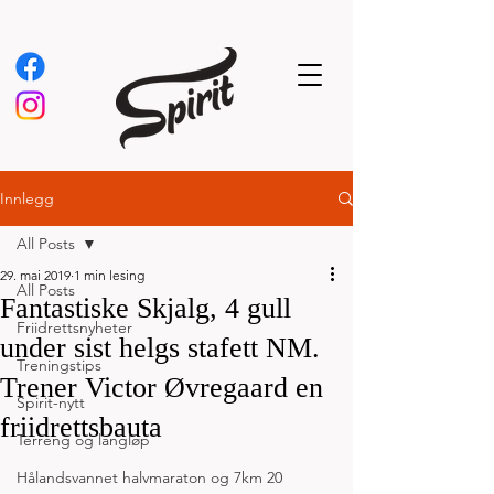
Innlegg
All Posts
29. mai 2019
1 min lesing
All Posts
Fantastiske Skjalg, 4 gull
Friidrettsnyheter
under sist helgs stafett NM.
Treningstips
Trener Victor Øvregaard en
Spirit-nytt
friidrettsbauta
Terreng og langløp
Hålandsvannet halvmaraton og 7km 20