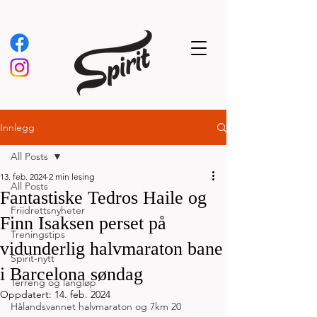
Innlegg
All Posts
13. feb. 2024
2 min lesing
All Posts
Fantastiske Tedros Haile og
Friidrettsnyheter
Finn Isaksen perset på
Treningstips
vidunderlig halvmaraton bane
Spirit-nytt
i Barcelona søndag
Terreng og langløp
Oppdatert:
14. feb. 2024
Hålandsvannet halvmaraton og 7km 20