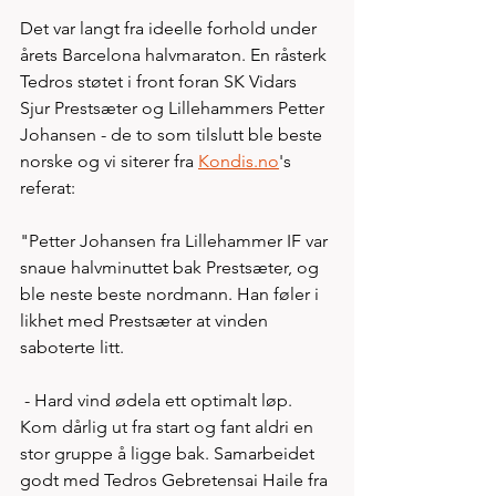
Det var langt fra ideelle forhold under 
årets Barcelona halvmaraton. En råsterk 
Tedros støtet i front foran SK Vidars 
Sjur Prestsæter og Lillehammers Petter 
Johansen - de to som tilslutt ble beste 
norske og vi siterer fra 
Kondis.no
's 
referat: 
"Petter Johansen fra Lillehammer IF var 
snaue halvminuttet bak Prestsæter, og 
ble neste beste nordmann. Han føler i 
likhet med Prestsæter at vinden 
saboterte litt.
 - Hard vind ødela ett optimalt løp. 
Kom dårlig ut fra start og fant aldri en 
stor gruppe å ligge bak. Samarbeidet 
godt med Tedros Gebretensai Haile fra 