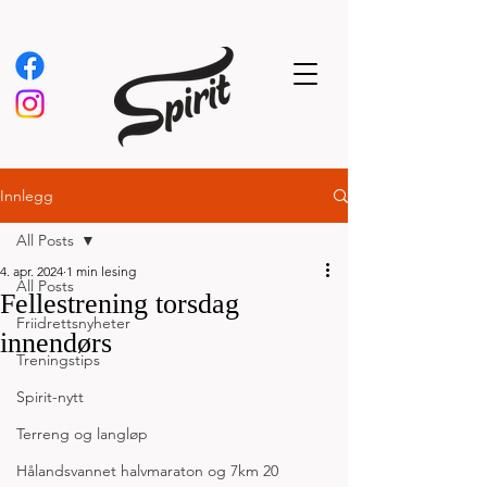
Innlegg
All Posts
4. apr. 2024
1 min lesing
All Posts
Fellestrening torsdag
Friidrettsnyheter
innendørs
Treningstips
Spirit-nytt
Terreng og langløp
Hålandsvannet halvmaraton og 7km 20