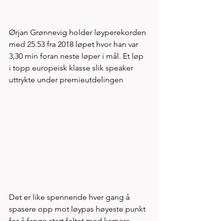
Ørjan Grønnevig holder løyperekorden 
med 25.53 fra 2018 løpet hvor han var 
3,30 min foran neste løper i mål. Et løp 
i topp europeisk klasse slik speaker 
uttrykte under premieutdelingen
Det er like spennende hver gang å 
spasere opp mot løypas høyeste punkt 
for å fange start feltet med kamera, 