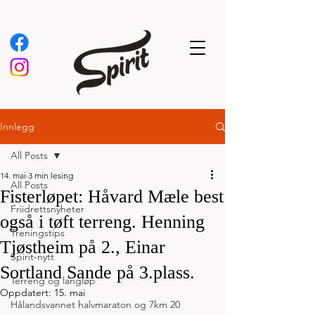
Innlegg
All Posts
14. mai
3 min lesing
All Posts
Fisterløpet: Håvard Mæle best
Friidrettsnyheter
også i tøft terreng. Henning
Treningstips
Tjøstheim på 2., Einar
Spirit-nytt
Sortland Sande på 3.plass.
Terreng og langløp
Oppdatert:
15. mai
Hålandsvannet halvmaraton og 7km 20