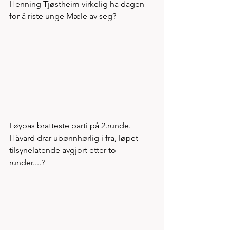
Henning Tjøstheim virkelig ha dagen 
for å riste unge Mæle av seg?
Løypas bratteste parti på 2.runde. 
Håvard drar ubønnhørlig i fra, løpet 
tilsynelatende avgjort etter to 
runder....? 