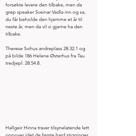
forsøkte levere den tilbake, men da 
grep speaker Sveinar Vadla inn og sa, 
du får beholde den hjemme et år til 
neste år, men da vil vi gjerne ha den 
tilbake. 
Therese Svihus andreplass 28.32.1 og 
på bilde 186 Helene Østerhus fra Tau 
tredjepl. 28.54.8. 
Hallgeir Hinna traver tilsynelatende lett 
oppover idet de første hard stigninger 