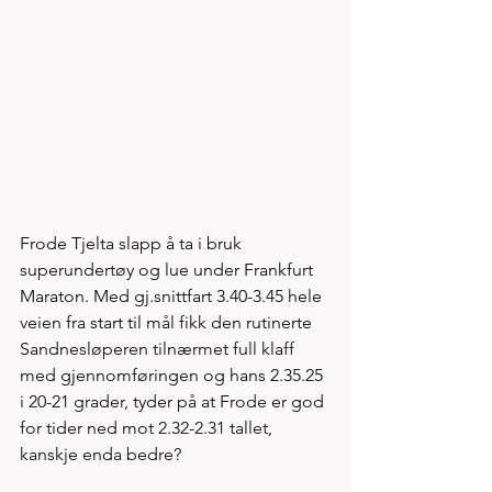
Frode Tjelta slapp å ta i bruk 
superundertøy og lue under Frankfurt 
Maraton. Med gj.snittfart 3.40-3.45 hele 
veien fra start til mål fikk den rutinerte 
Sandnesløperen tilnærmet full klaff 
med gjennomføringen og hans 2.35.25 
i 20-21 grader, tyder på at Frode er god 
for tider ned mot 2.32-2.31 tallet, 
kanskje enda bedre? 