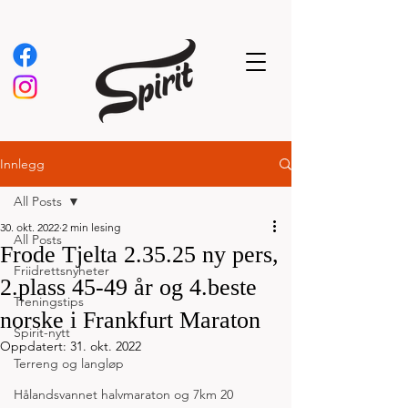
Innlegg
All Posts
30. okt. 2022
2 min lesing
All Posts
Frode Tjelta 2.35.25 ny pers,
Friidrettsnyheter
2.plass 45-49 år og 4.beste
Treningstips
norske i Frankfurt Maraton
Spirit-nytt
Oppdatert:
31. okt. 2022
Terreng og langløp
Hålandsvannet halvmaraton og 7km 20