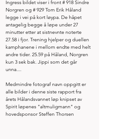
Ingress bildet viser i front # 918 Sindre 
Norgren og # 929 Tom Erik Håland 
legge i vei på kort løypa. De håpet 
antagelig begge å løpe under 27 
minutter etter at sistnevnte noterte 
27.58 i fjor. Trening hjelper og duellen 
kamphanene i mellom endte med helt 
andre tider. 25.59 på Håland, Norgren 
kun 3 sek bak. Jippi som det går 
unna.... 
Medmindre fotograf navn oppgitt er 
alle bilder i denne siste rapport fra 
årets Hålandsvannet løp knipset av 
Spirit løpenes "altmuligmann" og 
hovedsponsor Steffen Thorsen                