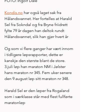
FOTO: Ingolf Dale
Kondis.no
 har også laget sak fra 
Hålandsvannet. Her fortelles at Harald 
Sel fra Sokndal og fra Bryne friidrett 
fylte 79 år dagen han deltok rundt 
Hålandsvannet, slik han gjør hvert år
Og som vi flere ganger har vært innom 
i tidligere løpsrapporter, dette er 
kanskje den største blant de store. 
3.juli løp han maraton NM i Jølster 
hans maraton nr 345. Fem uker senere 
den 9.august løp sitt maraton nr 348. 
Harald Sel er den løper fra Rogaland 
som i særklasse står med flest fullførte 
maratonløp    