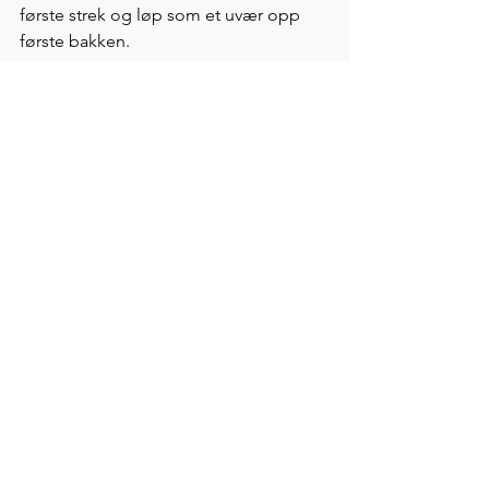
første strek og løp som et uvær opp 
første bakken. 
Om vi lærte noe av dette, må det være 
at ingen løp avgjøres i første sving
Henning Tjøstheim, Midtbygden IL en 
av de mange som stort sett følger alle 
fellestreninger i Spirit regi tirsdager på 
Tau stadion kl 18. Rune Eie i Spirits 