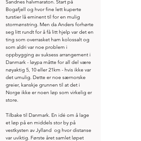
Sandnes halvmaraton. Start på 
Bogafjell og hvor fine lett kuperte 
turstier lå eminent til for en mulig 
stormønstring. Men da Anders forhørte 
seg litt rundt for å få litt hjelp var det en 
ting som overrasket ham kolossalt og 
som aldri var noe problem i 
oppbygging av suksess arrangement i 
Danmark - løypa måtte for all del være 
nøyaktig 5, 10 eller 21km - hvis ikke var 
det umulig. Dette er noe særnorske 
greier, kanskje grunnen til at det i 
Norge ikke er noen løp som virkelig er 
store. 
Tilbake til Danmark. En idé om å lage 
et løp på en middels stor by på 
vestkysten av Jylland  og hvor distanse 
var uviktig. Første året samlet løpet 