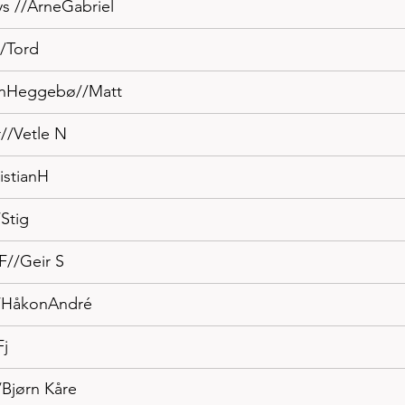
s //ArneGabriel 
//Tord
ianHeggebø//Matt
r//Vetle N
ristianH
Stig
F//Geir S
p//HåkonAndré
Fj
/Bjørn Kåre