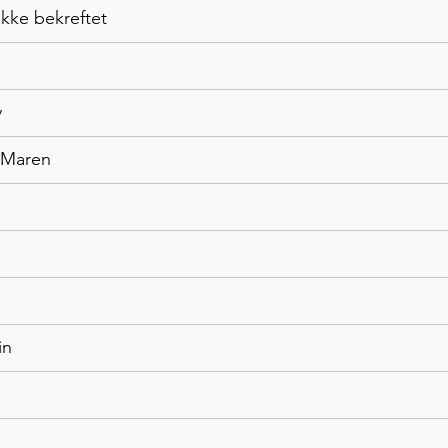
 ikke bekreftet
y
/ Maren
in 
n