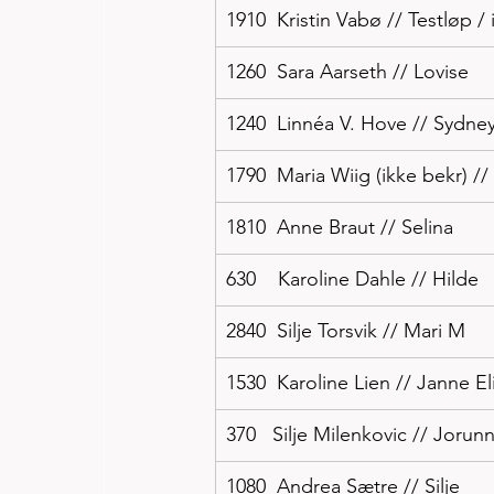
1910  Kristin Vabø // Testløp /
1260  Sara Aarseth // Lovise
1240  Linnéa V. Hove // Sydne
1790  Maria Wiig (ikke bekr) /
1810  Anne Braut // Selina
630    Karoline Dahle // Hilde
2840  Silje Torsvik // Mari M
1530  Karoline Lien // Janne El
370   Silje Milenkovic // Jorun
1080  Andrea Sætre // Silje 