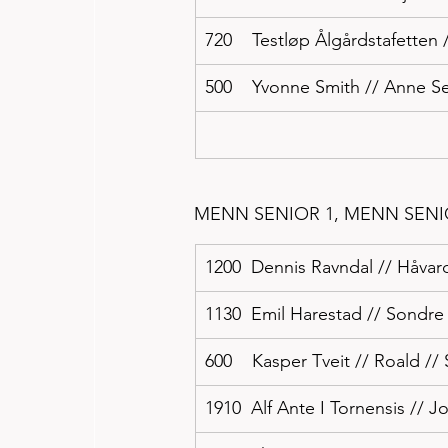
720    Testløp Ålgårdstafetten 
500    Yvonne Smith // Anne Se
MENN SENIOR 1, MENN SENIOR
1200  Dennis Ravndal // Håvard
1130  Emil Harestad // Sondre
600    Kasper Tveit // Roald // 
1910  Alf Ante I Tornensis // 