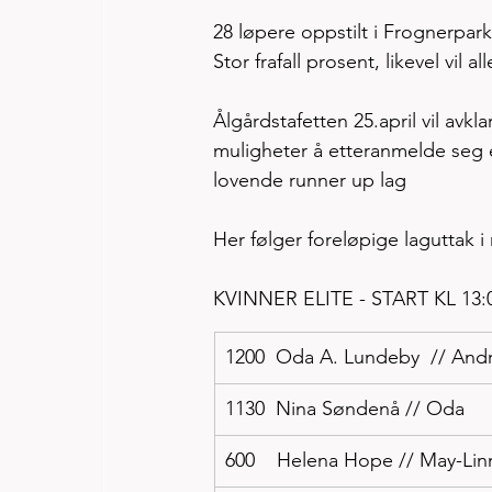
28 løpere oppstilt i Frognerparken
Stor frafall prosent, likevel vil 
Ålgårdstafetten 25.april vil avk
muligheter å etteranmelde seg en
lovende runner up lag
Her følger foreløpige laguttak i
KVINNER ELITE - START KL 13:
1200  Oda A. Lundeby  // And
1130  Nina Søndenå // Oda
600    Helena Hope // May-Lin