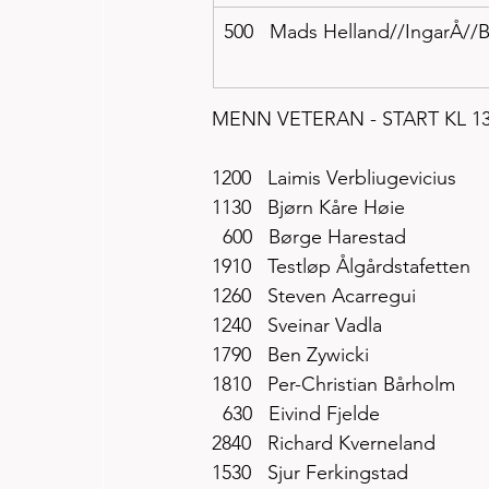
500   Mads Helland//IngarÅ//Børge       
MENN VETERAN - START KL 13
1200   Laimis Verbliugevicius 
1130   Bjørn Kåre Høie
  600   Børge Harestad
1910   Testløp Ålgårdstafetten
1260   Steven Acarregui
1240   Sveinar Vadla
1790   Ben Zywicki
1810   Per-Christian Bårholm
  630   Eivind Fjelde 
2840   Richard Kverneland 
1530   Sjur Ferkingstad 