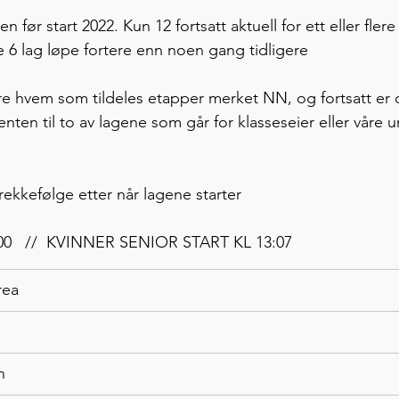
 før start 2022. Kun 12 fortsatt aktuell for ett eller flere 
alle 6 lag løpe fortere enn noen gang tidligere 
lare hvem som tildeles etapper merket NN, og fortsatt er 
ten til to av lagene som går for klasseseier eller våre 
 rekkefølge etter når lagene starter
00   //  KVINNER SENIOR START KL 13:07
rea
n