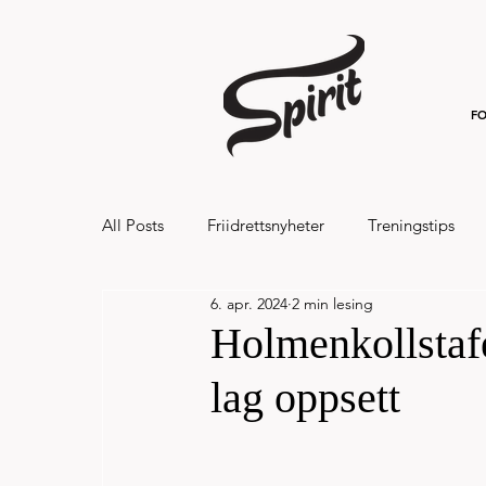
FO
All Posts
Friidrettsnyheter
Treningstips
6. apr. 2024
2 min lesing
Hålandsvannet halvmaraton og 7km 20
Holmenkollstafe
lag oppsett