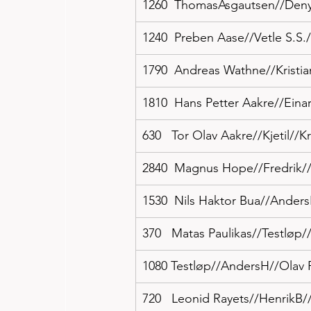
1260  ThomasAsgautsen//Deny
1240  Preben Aase//Vetle S.S.
1790  Andreas Wathne//Krist
1810  Hans Petter Aakre//Eina
630   Tor Olav Aakre//Kjetil//K
2840  Magnus Hope//Fredrik//
1530  Nils Haktor Bua//Anders
370   Matas Paulikas//Testlø
1080 Testløp//AndersH//Olav 
720   Leonid Rayets//HenrikB/