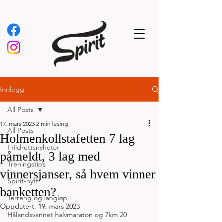
Innlegg
All Posts
17. mars 2023
2 min lesing
All Posts
Holmenkollstafetten 7 lag
Friidrettsnyheter
påmeldt, 3 lag med
Treningstips
vinnersjanser, så hvem vinner
Spirit-nytt
banketten?
Terreng og langløp
Oppdatert:
19. mars 2023
Hålandsvannet halvmaraton og 7km 20