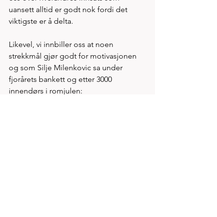
uansett alltid er godt nok fordi det 
viktigste er å delta.  
Likevel, vi innbiller oss at noen 
strekkmål gjør godt for motivasjonen 
og som Silje Milenkovic sa under 
fjorårets bankett og etter 3000 
innendørs i romjulen: 
å knuse Einars budsjett overgår nesten 
alt.... 
Se alle
Siste innlegg