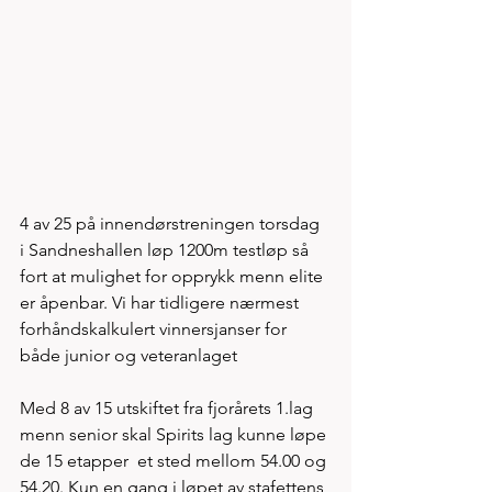
4 av 25 på innendørstreningen torsdag 
i Sandneshallen løp 1200m testløp så 
fort at mulighet for opprykk menn elite 
er åpenbar. Vi har tidligere nærmest 
forhåndskalkulert vinnersjanser for 
både junior og veteranlaget 
Med 8 av 15 utskiftet fra fjorårets 1.lag 
menn senior skal Spirits lag kunne løpe 
de 15 etapper  et sted mellom 54.00 og 
54.20. Kun en gang i løpet av stafettens 