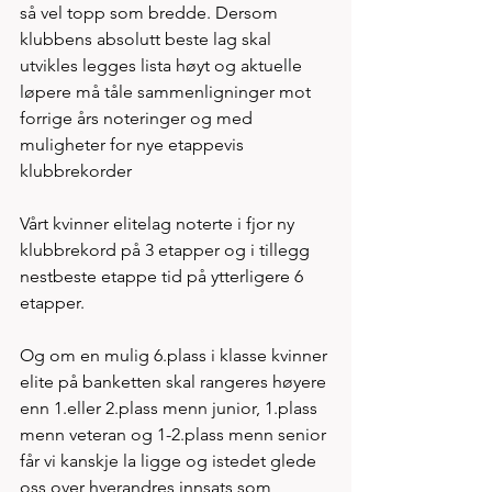
så vel topp som bredde. Dersom 
klubbens absolutt beste lag skal 
utvikles legges lista høyt og aktuelle 
løpere må tåle sammenligninger mot 
forrige års noteringer og med 
muligheter for nye etappevis 
klubbrekorder
Vårt kvinner elitelag noterte i fjor ny 
klubbrekord på 3 etapper og i tillegg 
nestbeste etappe tid på ytterligere 6 
etapper. 
Og om en mulig 6.plass i klasse kvinner 
elite på banketten skal rangeres høyere 
enn 1.eller 2.plass menn junior, 1.plass 
menn veteran og 1-2.plass menn senior 
får vi kanskje la ligge og istedet glede 
oss over hverandres innsats som 