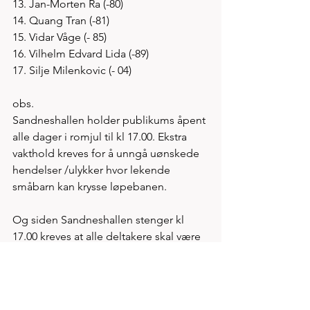
13. Jan-Morten Ra (-80)
14. Quang Tran (-81)
15. Vidar Våge (- 85)
16. Vilhelm Edvard Lida (-89)
17. Silje Milenkovic (- 04)   
obs.
Sandneshallen holder publikums åpent 
alle dager i romjul til kl 17.00. Ekstra 
vakthold kreves for å unngå uønskede 
hendelser /ulykker hvor lekende 
småbarn kan krysse løpebanen. 
Og siden Sandneshallen stenger kl 
17.00 kreves at alle deltakere skal være 
ute av hallen umiddelbart etter ferdig 
gjennomført konkuranse  