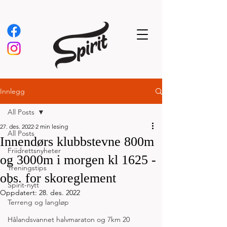
Innlegg
All Posts
27. des. 2022
2 min lesing
All Posts
Innendørs klubbstevne 800m
Friidrettsnyheter
og 3000m i morgen kl 1625 -
Treningstips
obs. for skoreglement
Spirit-nytt
Oppdatert:
28. des. 2022
Terreng og langløp
Hålandsvannet halvmaraton og 7km 20