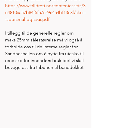
https://www.friidrett.no/contentassets/3
e4810aa57b84f5fa7c2964a4bf13c3f/sko--
-sporsmal-og-svar.pdf
I tillegg til de generelle regler om 
maks 25mm sålestørrelse må vi også å 
forholde oss til de interne regler for 
Sandneshallen om å bytte fra utesko til 
rene sko for innendørs bruk idet vi skal 
bevege oss fra tribunen til banedekket  