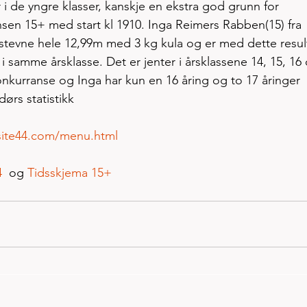
 de yngre klasser, kanskje en ekstra god grunn for 
sen 15+ med start kl 1910. Inga Reimers Rabben(15) fra 
stevne hele 12,99m med 3 kg kula og er med dette resul
 samme årsklasse. Det er jenter i årsklassene 14, 15, 16
onkurranse og Inga har kun en 16 åring og to 17 åringer 
ørs statistikk
r.site44.com/menu.html
4
  og 
Tidsskjema 15+