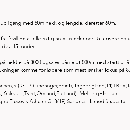
ærcup igang med 60m hekk og lengde, deretter 60m. 
 frivillige å telle riktig antall runder når 15 utøvere på u
dvs. 15 runder....
5 påmeldte på 3000 også er påmeldt 800m med starttid få
strykninger komme for løpere som mest ønsker fokus på 
sen,SI) G-17 (Lindanger,Spirit), Ingebrigtsen(14)+Risa(1
ik,Krakstad,Tveit,Omland,Fjetland), Melberg+Helland 
Magne Tjosevik Asheim G18/19) Sandnes IL med årsbeste 