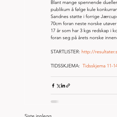
Blant mange spennende dueller i
publikum å følge kule konkurran
Sandnes støtte i forrige Jærcup
70cm foran neste norske utøver i
17 år som har 3 kgs redskap i k
foran seg på årets norske innend
STARTLISTER: 
http://resultate
TIDSSKJEMA:  
Tidsskjema 11-1
Siste innlegg