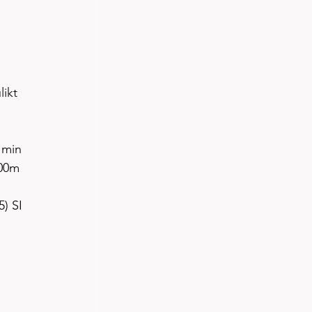
likt 
 min 
800m 
5) SI