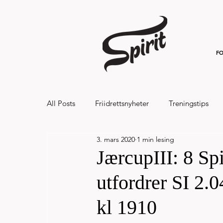
FO
All Posts
Friidrettsnyheter
Treningstips
3. mars 2020
1 min lesing
Hålandsvannet halvmaraton og 7km 20
JærcupIII: 8 Spi
utfordrer SI 2.0
kl 1910