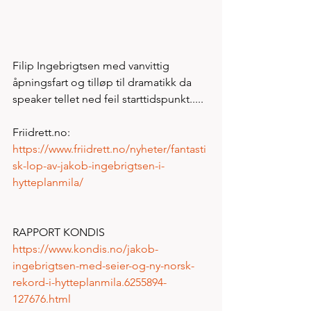
Filip Ingebrigtsen med vanvittig 
åpningsfart og tilløp til dramatikk da 
speaker tellet ned feil starttidspunkt.....
Friidrett.no:  
https://www.friidrett.no/nyheter/fantasti
sk-lop-av-jakob-ingebrigtsen-i-
hytteplanmila/
RAPPORT KONDIS
https://www.kondis.no/jakob-
ingebrigtsen-med-seier-og-ny-norsk-
rekord-i-hytteplanmila.6255894-
127676.html