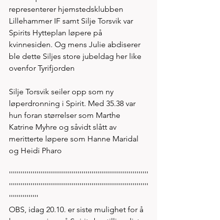
representerer hjemstedsklubben 
Lillehammer IF samt Silje Torsvik var 
Spirits Hytteplan løpere på 
kvinnesiden. Og mens Julie abdiserer 
ble dette Siljes store jubeldag her like 
ovenfor Tyrifjorden     
Silje Torsvik seiler opp som ny 
løperdronning i Spirit. Med 35.38 var 
hun foran størrelser som Marthe 
Katrine Myhre og såvidt slått av 
meritterte løpere som Hanne Maridal 
og Heidi Pharo
'''''''''''''''''''''''''''''''''''''''''''''''''''''''''''''''''''''''
'''''''''''''''''''''''''''''''''''''''''''''''''''''''''''''''''''''''
'''''''''''''''
OBS, idag 20.10. er siste mulighet for å 