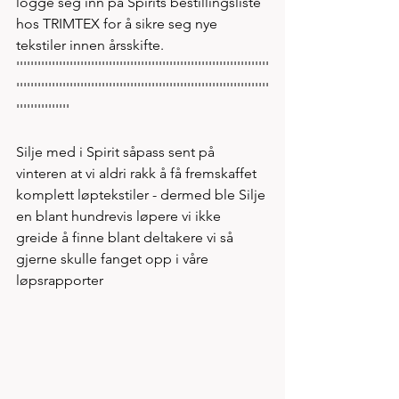
logge seg inn på Spirits bestillingsliste 
hos TRIMTEX for å sikre seg nye 
tekstiler innen årsskifte. 
'''''''''''''''''''''''''''''''''''''''''''''''''''''''''''''''''''''''
'''''''''''''''''''''''''''''''''''''''''''''''''''''''''''''''''''''''
'''''''''''''''
Silje med i Spirit såpass sent på 
vinteren at vi aldri rakk å få fremskaffet 
komplett løptekstiler - dermed ble Silje 
en blant hundrevis løpere vi ikke 
greide å finne blant deltakere vi så 
gjerne skulle fanget opp i våre 
løpsrapporter  