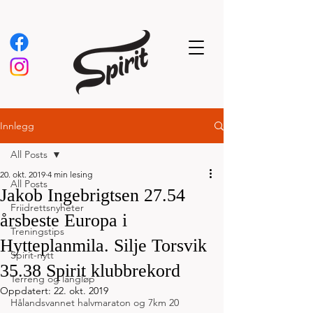
Innlegg
All Posts
20. okt. 2019
4 min lesing
All Posts
Jakob Ingebrigtsen 27.54
Friidrettsnyheter
årsbeste Europa i
Treningstips
Hytteplanmila. Silje Torsvik
Spirit-nytt
35.38 Spirit klubbrekord
Terreng og langløp
Oppdatert:
22. okt. 2019
Hålandsvannet halvmaraton og 7km 20