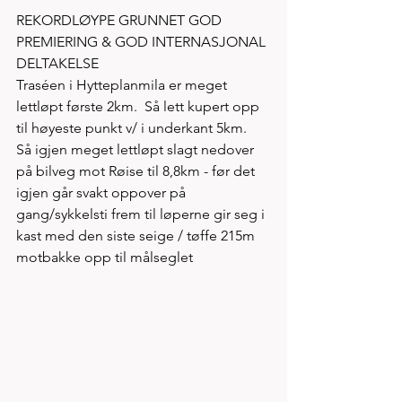
REKORDLØYPE GRUNNET GOD 
PREMIERING & GOD INTERNASJONAL 
DELTAKELSE  
Traséen i Hytteplanmila er meget 
lettløpt første 2km.  Så lett kupert opp 
til høyeste punkt v/ i underkant 5km.  
Så igjen meget lettløpt slagt nedover 
på bilveg mot Røise til 8,8km - før det 
igjen går svakt oppover på 
gang/sykkelsti frem til løperne gir seg i 
kast med den siste seige / tøffe 215m 
motbakke opp til målseglet  