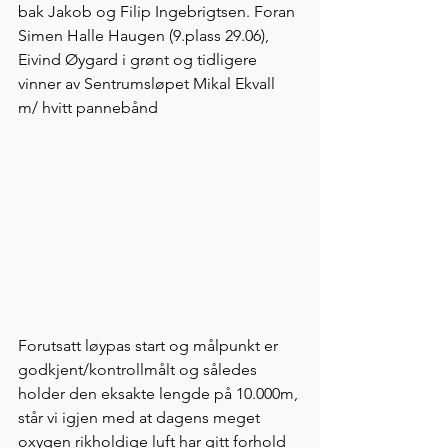
bak Jakob og Filip Ingebrigtsen. Foran 
Simen Halle Haugen (9.plass 29.06), 
Eivind Øygard i grønt og tidligere 
vinner av Sentrumsløpet Mikal Ekvall 
m/ hvitt pannebånd
Forutsatt løypas start og målpunkt er 
godkjent/kontrollmålt og således 
holder den eksakte lengde på 10.000m, 
står vi igjen med at dagens meget 
oxygen rikholdige luft har gitt forhold 