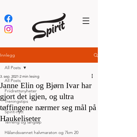
Innlegg
All Posts
3. sep. 2021
2 min lesing
All Posts
Janne Elin og Bjørn Ivar har
Friidrettsnyheter
gjort det igjen, og ultra
Treningstips
tøffingene nærmer seg mål på
Spirit-nytt
Haukeliseter
Terreng og langløp
Hålandsvannet halvmaraton og 7km 20