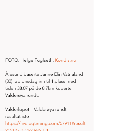
FOTO: Helge Fuglseth, 
Kondis.no
Ålesund baserte Janne Elin Vatnaland 
(30) løp onsdag inn til 1.plass med 
tiden 38,07 på de 8,7km kuperte 
Valderøya rundt. 
Valderløpet – Valderøya rundt – 
resultatliste  
https://live.eqtiming.com/57911#result:
215123-0-1161986-1-1-