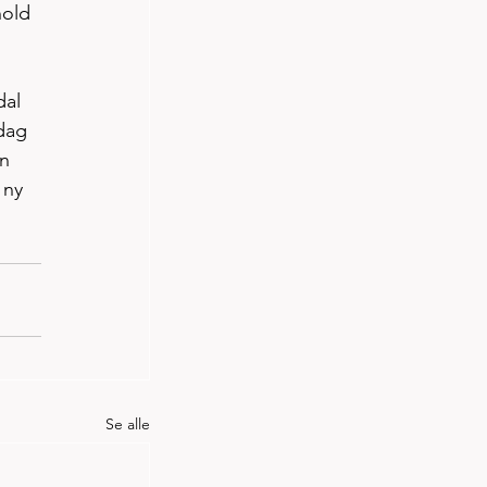
hold 
dal 
dag 
n 
 ny 
Se alle