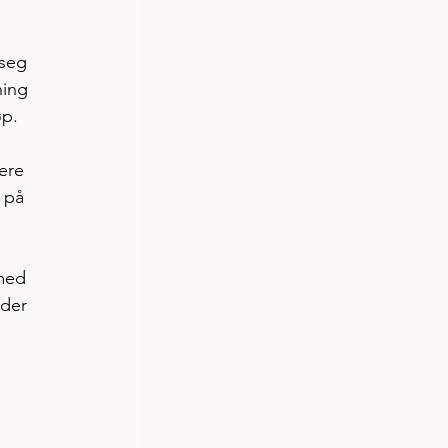
 seg 
ning 
p. 
ere 
 på 
med 
der 