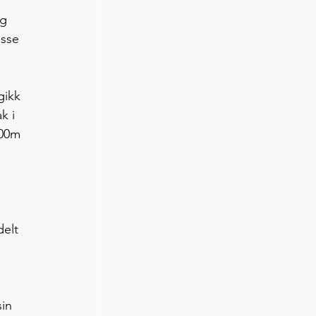
g 
asse 
gikk 
k i 
000m 
elt 
in 