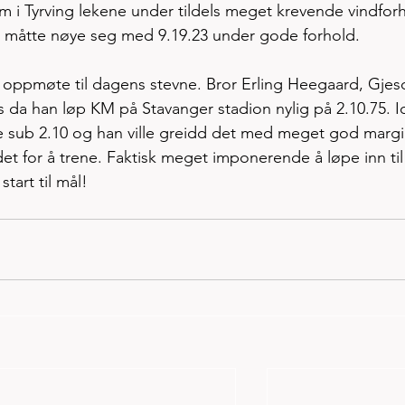
om i Tyrving lekene under tildels meget krevende vindfor
g måtte nøye seg med 9.19.23 under gode forhold.  
lt oppmøte til dagens stevne. Bror Erling Heegaard, Gjes
es da han løp KM på Stavanger stadion nylig på 2.10.75. I
pe sub 2.10 og han ville greidd det med meget god margi
tedet for å trene. Faktisk meget imponerende å løpe inn til
start til mål!  