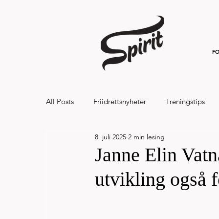
FO
All Posts
Friidrettsnyheter
Treningstips
8. juli 2025
2 min lesing
Hålandsvannet halvmaraton og 7km 20
Janne Elin Vat
utvikling også