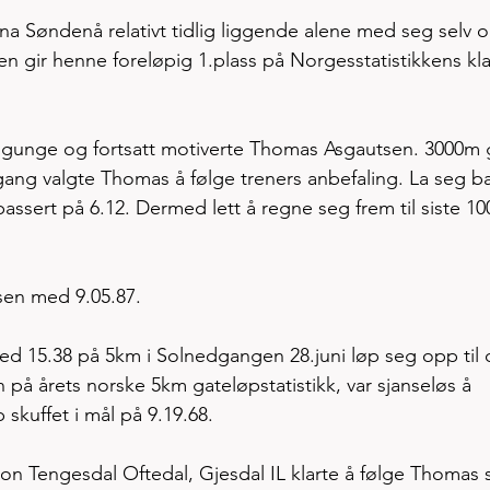
a Søndenå relativt tidlig liggende alene med seg selv o
den gir henne foreløpig 1.plass på Norgesstatistikkens kl
vigunge og fortsatt motiverte Thomas Asgautsen. 3000m 
ng valgte Thomas å følge treners anbefaling. La seg ba
assert på 6.12. Dermed lett å regne seg frem til siste 1
sen med 9.05.87.
15.38 på 5km i Solnedgangen 28.juni løp seg opp til d
å årets norske 5km gateløpstatistikk, var sjanseløs å 
kuffet i mål på 9.19.68. 
kon Tengesdal Oftedal, Gjesdal IL klarte å følge Thomas s