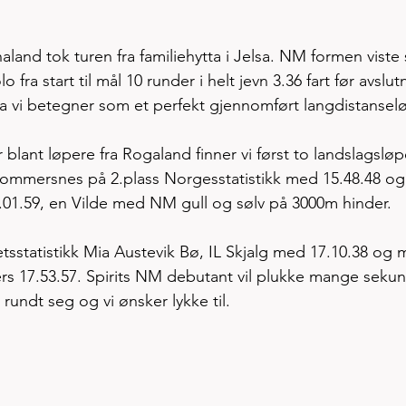
land tok turen fra familiehytta i Jelsa. NM formen viste
fra start til mål 10 runder i helt jevn 3.36 fart før avslut
va vi betegner som et perfekt gjennomført langdistanselø
r blant løpere fra Rogaland finner vi først to landslagsløp
ommersnes på 2.plass Norgesstatistikk med 15.48.48 og
.01.59, en Vilde med NM gull og sølv på 3000m hinder. 
etsstatistikk Mia Austevik Bø, IL Skjalg med 17.10.38 og 
rs 17.53.57. Spirits NM debutant vil plukke mange sekun
rundt seg og vi ønsker lykke til. 