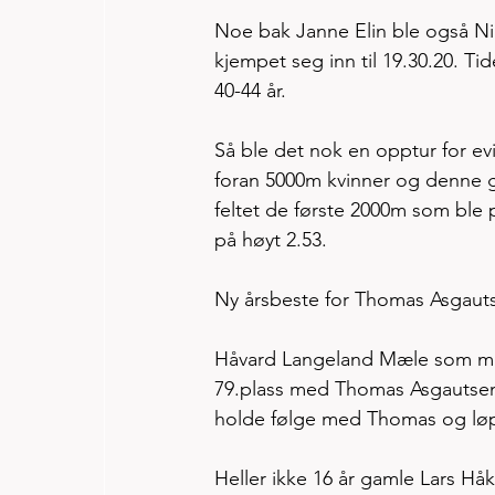
Noe bak Janne Elin ble også Nin
kjempet seg inn til 19.30.20. Ti
40-44 år. 
Så ble det nok en opptur for e
foran 5000m kvinner og denne ga
feltet de første 2000m som ble p
på høyt 2.53. 
Ny årsbeste for Thomas Asgaut
Håvard Langeland Mæle som med 
79.plass med Thomas Asgautsen p
holde følge med Thomas og løp s
Heller ikke 16 år gamle Lars Hå