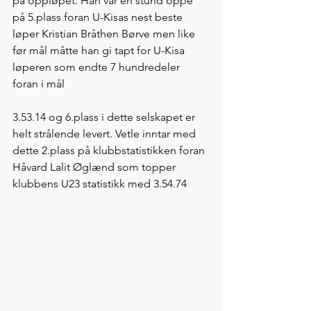
på oppløpet. Han var en stund oppe 
på 5.plass foran U-Kisas nest beste 
løper Kristian Bråthen Børve men like 
før mål måtte han gi tapt for U-Kisa 
løperen som endte 7 hundredeler 
foran i mål
3.53.14 og 6.plass i dette selskapet er 
helt strålende levert. Vetle inntar med 
dette 2.plass på klubbstatistikken foran 
Håvard Lalit Øglænd som topper 
klubbens U23 statistikk med 3.54.74