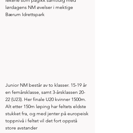
lekene som pågikk samtidig med 
lørdagens NM øvelser i mektige 
Bærum Idrettspark   
Junior NM består av to klasser. 15-19 år 
en femårsklasse, samt 3-årsklassen 20-
22 (U23). Her finale U20 kvinner 1500m. 
Alt etter 150m løping har feltets eldste 
stukket fra, og med jenter på europeisk 
toppnivå i feltet vil det fort oppstå 
store avstander  