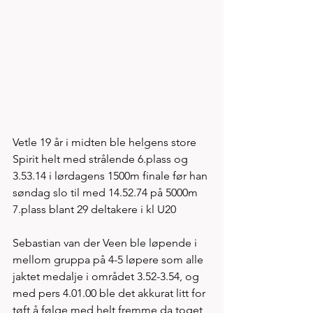
Vetle 19 år i midten ble helgens store 
Spirit helt med strålende 6.plass og 
3.53.14 i lørdagens 1500m finale før han 
søndag slo til med 14.52.74 på 5000m 
7.plass blant 29 deltakere i kl U20
Sebastian van der Veen ble løpende i 
mellom gruppa på 4-5 løpere som alle 
jaktet medalje i området 3.52-3.54, og 
med pers 4.01.00 ble det akkurat litt for 
tøft å følge med helt fremme da toget 