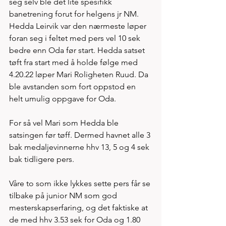
seg selv ble det lite spesifikk 
banetrening forut for helgens jr NM. 
Hedda Leirvik var den nærmeste løper 
foran seg i feltet med pers vel 10 sek 
bedre enn Oda før start. Hedda satset 
tøft fra start med å holde følge med 
4.20.22 løper Mari Roligheten Ruud. Da 
ble avstanden som fort oppstod en 
helt umulig oppgave for Oda. 
For så vel Mari som Hedda ble 
satsingen før tøff. Dermed havnet alle 3 
bak medaljevinnerne hhv 13, 5 og 4 sek 
bak tidligere pers. 
Våre to som ikke lykkes sette pers får se 
tilbake på junior NM som god 
mesterskapserfaring, og det faktiske at 
de med hhv 3.53 sek for Oda og 1.80 