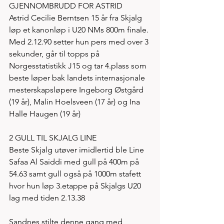
GJENNOMBRUDD FOR ASTRID
Astrid Cecilie Berntsen 15 år fra Skjalg 
løp et kanonløp i U20 NMs 800m finale. 
Med 2.12.90 setter hun pers med over 3 
sekunder, går til topps på 
Norgesstatistikk J15 og tar 4.plass som 
beste løper bak landets internasjonale 
mesterskapsløpere Ingeborg Østgård 
(19 år), Malin Hoelsveen (17 år) og Ina 
Halle Haugen (19 år)
2 GULL TIL SKJALG LINE 
Beste Skjalg utøver imidlertid ble Line 
Safaa Al Saiddi med gull på 400m på 
54.63 samt gull også på 1000m stafett 
hvor hun løp 3.etappe på Skjalgs U20 
lag med tiden 2.13.38
Sandnes stilte denne gang med 