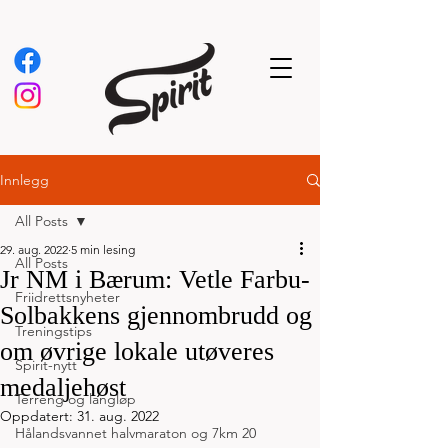
Innlegg
All Posts
29. aug. 2022
5 min lesing
All Posts
Jr NM i Bærum: Vetle Farbu-
Friidrettsnyheter
Solbakkens gjennombrudd og
Treningstips
om øvrige lokale utøveres
Spirit-nytt
medaljehøst
Terreng og langløp
Oppdatert:
31. aug. 2022
Hålandsvannet halvmaraton og 7km 20