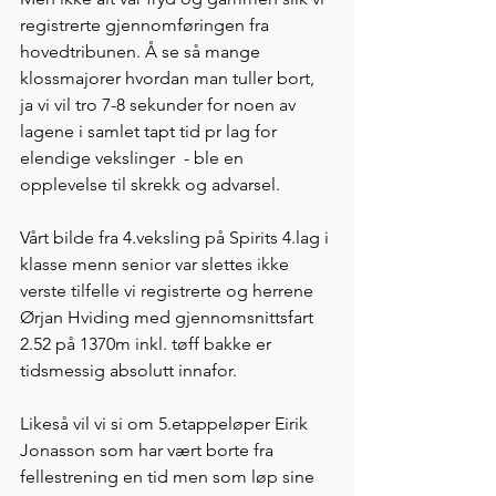
registrerte gjennomføringen fra 
hovedtribunen. Å se så mange 
klossmajorer hvordan man tuller bort, 
ja vi vil tro 7-8 sekunder for noen av 
lagene i samlet tapt tid pr lag for 
elendige vekslinger  - ble en 
opplevelse til skrekk og advarsel. 
Vårt bilde fra 4.veksling på Spirits 4.lag i 
klasse menn senior var slettes ikke 
verste tilfelle vi registrerte og herrene 
Ørjan Hviding med gjennomsnittsfart 
2.52 på 1370m inkl. tøff bakke er 
tidsmessig absolutt innafor. 
Likeså vil vi si om 5.etappeløper Eirik 
Jonasson som har vært borte fra 
fellestrening en tid men som løp sine 