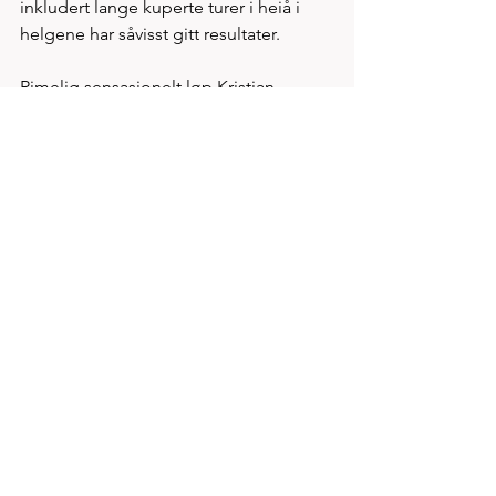
inkludert lange kuperte turer i heiå i 
helgene har såvisst gitt resultater. 
Rimelig sensasjonelt løp Kristian 
Seljeskog sin 4.etappe 1370m på 3.49.1 
- på tidelet lik tid som Alf Ante Idland 
Tornensis, fjorårssesongens prisvinner 
som beste Spirit utøver. Tar vi marsjfart 
2.43/km å legger til grunn ville Kristian 
ha løpt 1500m på 4.04. 
Alf Ante hadde årsbeste 4.03.78 på 
1500m i fjor og løp 3-sjøers 
halvmaraton på en tid tilsv. høyt 1.06. 
Og hva skal man da si om bestevenn 
og Newcastle kompis Filip Oanes som 
løp samme distanse 1370m på 3.40.6? 