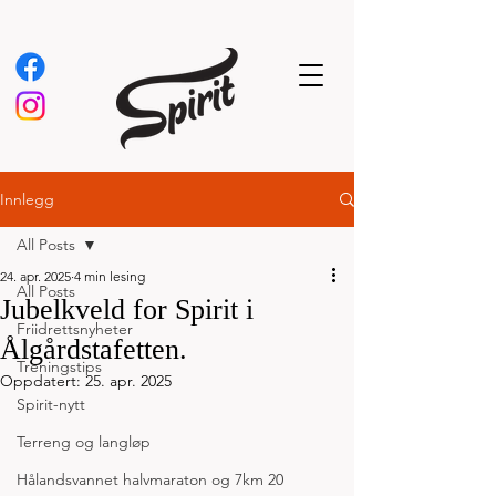
Innlegg
All Posts
24. apr. 2025
4 min lesing
All Posts
Jubelkveld for Spirit i
Friidrettsnyheter
Ålgårdstafetten.
Treningstips
Oppdatert:
25. apr. 2025
Spirit-nytt
Terreng og langløp
Hålandsvannet halvmaraton og 7km 20