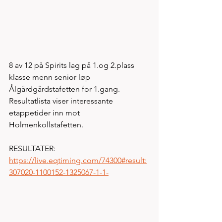
8 av 12 på Spirits lag på 1.og 2.plass 
klasse menn senior løp 
Ålgårdgårdstafetten for 1.gang. 
Resultatlista viser interessante 
etappetider inn mot 
Holmenkollstafetten. 
RESULTATER: 
https://live.eqtiming.com/74300#result:
307020-1100152-1325067-1-1-