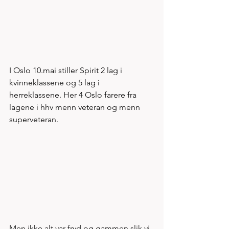
I Oslo 10.mai stiller Spirit 2 lag i 
kvinneklassene og 5 lag i 
herreklassene. Her 4 Oslo farere fra 
lagene i hhv menn veteran og menn 
superveteran. 
Men ikke alt var fryd og gammen slik vi 