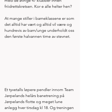
med de øvrige 47 klubber innen 
friidrettskretsen. Kor e alle helter hen? 
At mange stiller i barneklassene er som 
det alltid har vært og alltid vil være og 
hundrevis av barn/unge underholdt oss 
den første halvannen time av stevnet.  
Et tyvetalls løpere pendler innom Team 
Jørpelands helårs banetrening på 
Jørpelands flotte og meget lune 
anlegg hver tirsdag kl 18. Og treningen 