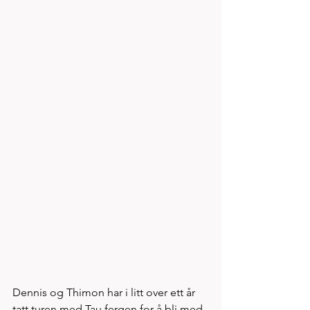
Dennis og Thimon har i litt over ett år 
tatt turen med Tau fergen for å bli med 