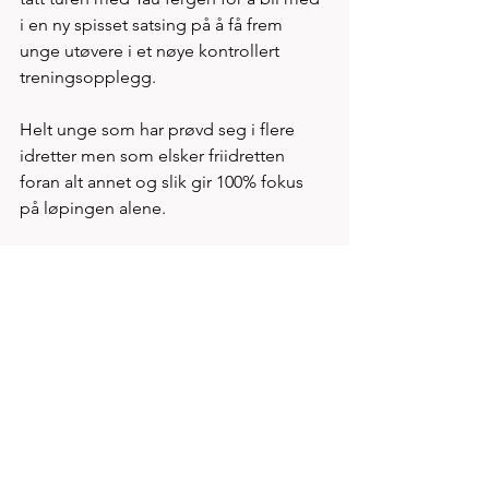
i en ny spisset satsing på å få frem 
unge utøvere i et nøye kontrollert 
treningsopplegg. 
Helt unge som har prøvd seg i flere 
idretter men som elsker friidretten 
foran alt annet og slik gir 100% fokus 
på løpingen alene. 
Innendørssesongen starter opp i januar 
med tilbud om 600m i de 4 første 
stevner. Treningen torsdag ble en helt 
uvanlig tøff formtopp økt hvor alle 5 
unge løp i konkurransefart mens alle 
treninger forut for årets siste felles 
innendørs har hatt form av å bygge 
sterk motor 