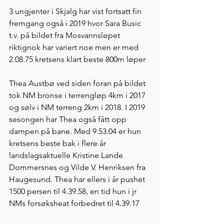
3 ungjenter i Skjalg har vist fortsatt fin 
fremgang også i 2019 hvor Sara Busic 
t.v. på bildet fra Mosvannsløpet 
riktignok har variert noe men er med 
2.08.75 kretsens klart beste 800m løper
Thea Austbø ved siden foran på bildet 
tok NM bronse i terrengløp 4km i 2017 
og sølv i NM terreng 2km i 2018. I 2019 
sesongen har Thea også fått opp 
dampen på bane. Med 9.53.04 er hun 
kretsens beste bak i flere år 
landslagsaktuelle Kristine Lande 
Dommersnes og Vilde V. Henriksen fra 
Haugesund. Thea har ellers i år pushet 
1500 persen til 4.39.58, en tid hun i jr 
NMs forsøksheat forbedret til 4.39.17