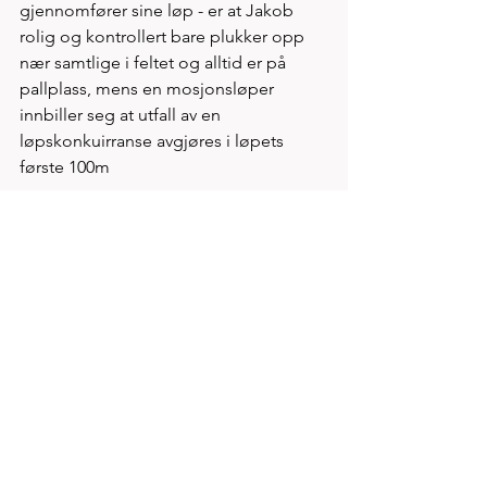
gjennomfører sine løp - er at Jakob 
rolig og kontrollert bare plukker opp 
nær samtlige i feltet og alltid er på 
pallplass, mens en mosjonsløper 
innbiller seg at utfall av en 
løpskonkuirranse avgjøres i løpets 
første 100m
Man løper for fort fra start i både 
trening og konkurranser, man løper fort 
når hvilejogg ville vært langt bedre og 
man blir aldri noe annet enn en 
alminnelighet...  
https://www.kondis.no/pernilla-og-
okubamichael-knuste-gamle-rekordar-i-
langs-akrafjorden.6142354-127705.html