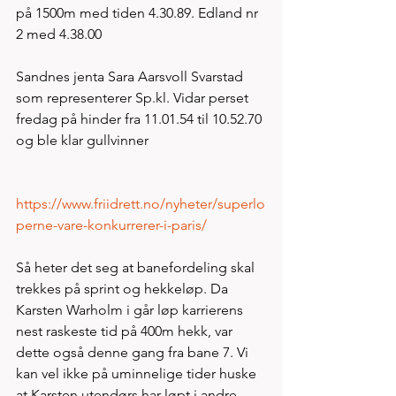
på 1500m med tiden 4.30.89. Edland nr 
2 med 4.38.00
Sandnes jenta Sara Aarsvoll Svarstad 
som representerer Sp.kl. Vidar perset 
fredag på hinder fra 11.01.54 til 10.52.70 
og ble klar gullvinner
https://www.friidrett.no/nyheter/superlo
perne-vare-konkurrerer-i-paris/
Så heter det seg at banefordeling skal 
trekkes på sprint og hekkeløp. Da 
Karsten Warholm i går løp karrierens 
nest raskeste tid på 400m hekk, var 
dette også denne gang fra bane 7. Vi 
kan vel ikke på uminnelige tider huske 
at Karsten utendørs har løpt i andre 