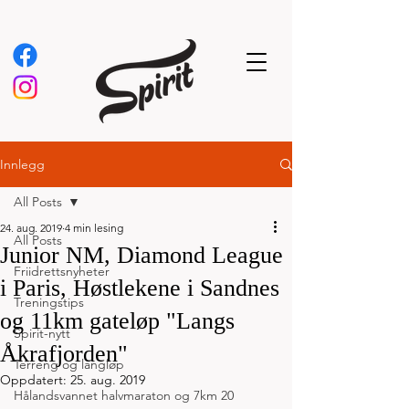
Innlegg
All Posts
24. aug. 2019
4 min lesing
All Posts
Junior NM, Diamond League
Friidrettsnyheter
i Paris, Høstlekene i Sandnes
Treningstips
og 11km gateløp "Langs
Spirit-nytt
Åkrafjorden"
Terreng og langløp
Oppdatert:
25. aug. 2019
Hålandsvannet halvmaraton og 7km 20