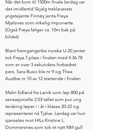
Når det kom til 1500m finale lørdag var 
det imidlertid Skjalg trekløverets 
yngstejente Finnøy jenta Freya 
Mjølsnes som virkelig imponerte. 
(Også Freya følger ca. 10m bak på 
bildet) 
Blant fremgangsrike norske U-20 jenter 
tok Freya 7.plass i finalen med 4.36.78 
som er over 3 sekunders forbedret 
pers. Sara Busic ble nr 9 og Thea 
Austbø nr 10 av 12 startende i finalen
Malin Edland fra Larvik som løp 800 på 
sensasjonelle 2.03 tallet som pur ung 
tenåring løper i i år i klasse 20-22 og 
representerer nå Tjalve. Lørdag var hun 
sjanseløs mot HILs Kristine L. 
Dommersnes som tok et nytt NM gull 