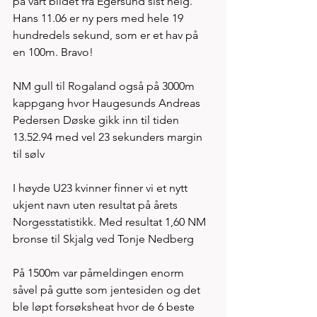
på vårt bildet fra Egersund sist helg. 
Hans 11.06 er ny pers med hele 19 
hundredels sekund, som er et hav på 
en 100m. Bravo! 
NM gull til Rogaland også på 3000m 
kappgang hvor Haugesunds Andreas 
Pedersen Døske gikk inn til tiden 
13.52.94 med vel 23 sekunders margin 
til sølv
I høyde U23 kvinner finner vi et nytt 
ukjent navn uten resultat på årets 
Norgesstatistikk. Med resultat 1,60 NM 
bronse til Skjalg ved Tonje Nedberg  
På 1500m var påmeldingen enorm 
såvel på gutte som jentesiden og det 
ble løpt forsøksheat hvor de 6 beste 