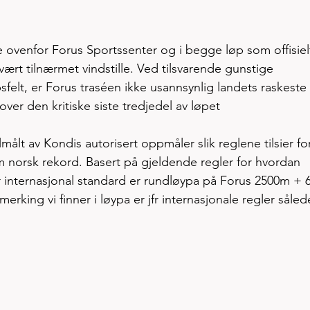
e ovenfor Forus Sportssenter og i begge løp som offisiel
 vært tilnærmet vindstille. Ved tilsvarende gunstige 
psfelt, er Forus traséen ikke usannsynlig landets raskeste
over den kritiske siste tredjedel av løpet    
ålt av Kondis autorisert oppmåler slik reglene tilsier for
 norsk rekord. Basert på gjeldende regler for hvordan 
r internasjonal standard er rundløypa på Forus 2500m + 6
rking vi finner i løypa er jfr internasjonale regler såled