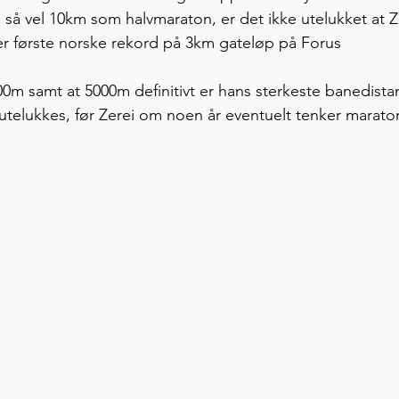
så vel 10km som halvmaraton, er det ikke utelukket at Z
 aller første norske rekord på 3km gateløp på Forus
0m samt at 5000m definitivt er hans sterkeste banedista
te utelukkes, før Zerei om noen år eventuelt tenker marato