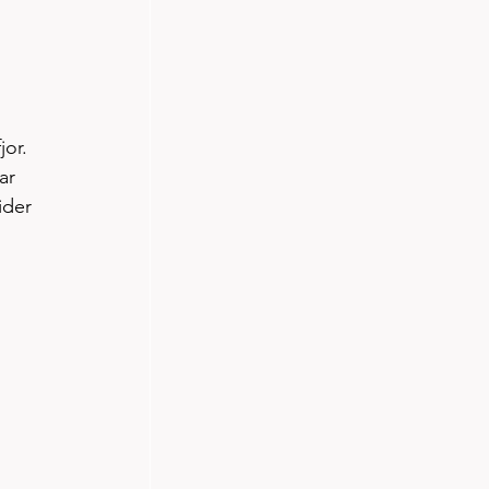
or. 
ar 
ider 