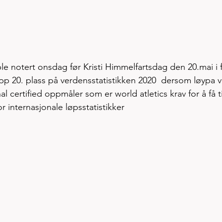
e notert onsdag før Kristi Himmelfartsdag den 20.mai i fj
topp 20. plass på verdensstatistikken 2020  dersom løypa v
l certified oppmåler som er world atletics krav for å få t
r internasjonale løpsstatistikker 