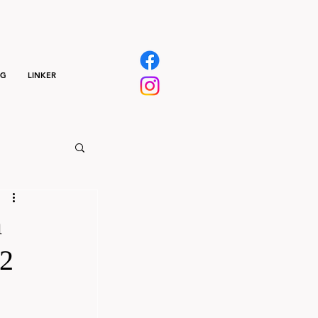
NG
LINKER
m
22