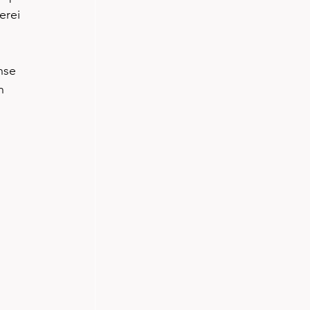
erei 
nse 
n 