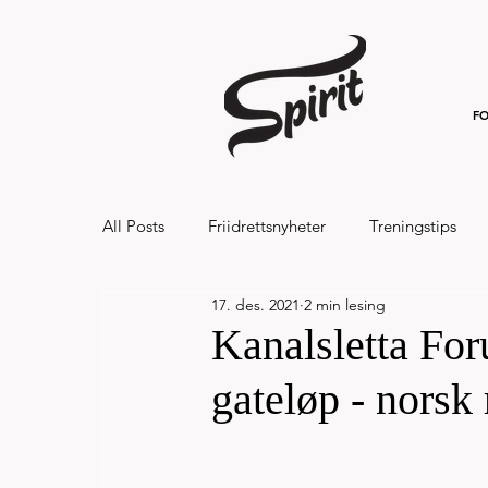
FO
All Posts
Friidrettsnyheter
Treningstips
17. des. 2021
2 min lesing
Hålandsvannet halvmaraton og 7km 20
Kanalsletta For
gateløp - norsk