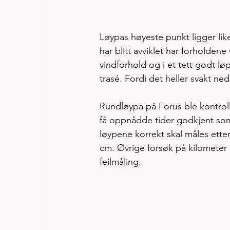
Løypas høyeste punkt ligger lik
har blitt avviklet har forholdene
vindforhold og i et tett godt lø
trasé. Fordi det heller svakt ned
Rundløypa på Forus ble kontrollm
få oppnådde tider godkjent som
løypene korrekt skal måles ette
cm. Øvrige forsøk på kilometer me
feilmåling. 