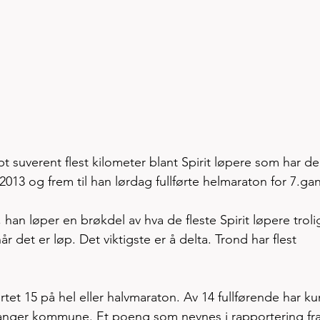
t suverent flest kilometer blant Spirit løpere som har del
2013 og frem til han lørdag fullførte helmaraton for 7.gan
 han løper en brøkdel av hva de fleste Spirit løpere troli
år det er løp. Det viktigste er å delta. Trond har flest 
rtet 15 på hel eller halvmaraton. Av 14 fullførende har ku
avanger kommune. Et poeng som nevnes i rapportering fra