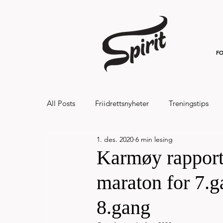
FO
All Posts
Friidrettsnyheter
Treningstips
1. des. 2020
6 min lesing
Hålandsvannet halvmaraton og 7km 20
Karmøy rapport
maraton for 7.ga
8.gang