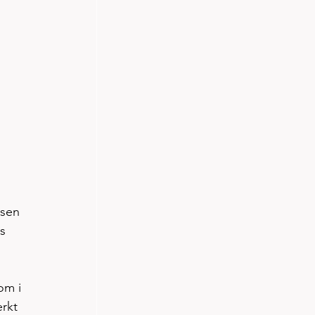
nsen 
s 
om i 
rkt 