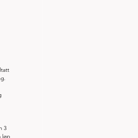
tatt 
g. 
g 
n 3 
 løp 