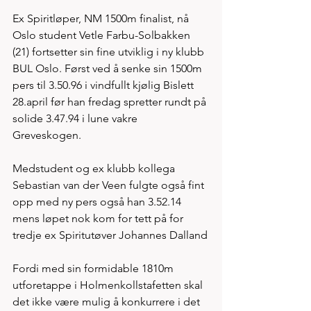
Ex Spiritløper, NM 1500m finalist, nå 
Oslo student Vetle Farbu-Solbakken 
(21) fortsetter sin fine utviklig i ny klubb 
BUL Oslo. Først ved å senke sin 1500m 
pers til 3.50.96 i vindfullt kjølig Bislett 
28.april før han fredag spretter rundt på 
solide 3.47.94 i lune vakre 
Greveskogen. 
Medstudent og ex klubb kollega 
Sebastian van der Veen fulgte også fint 
opp med ny pers også han 3.52.14 
mens løpet nok kom for tett på for 
tredje ex Spiritutøver Johannes Dalland
Fordi med sin formidable 1810m 
utforetappe i Holmenkollstafetten skal 
det ikke være mulig å konkurrere i det 