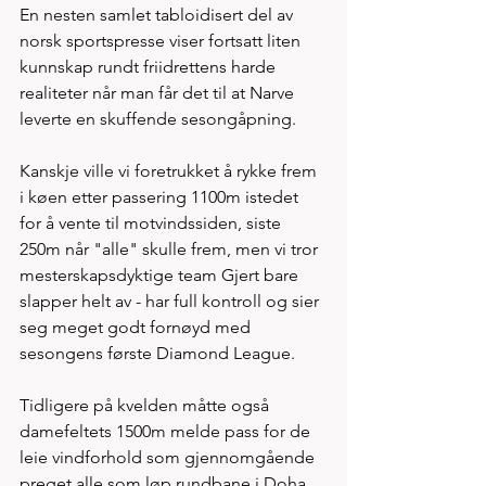
En nesten samlet tabloidisert del av 
norsk sportspresse viser fortsatt liten 
kunnskap rundt friidrettens harde 
realiteter når man får det til at Narve 
leverte en skuffende sesongåpning. 
Kanskje ville vi foretrukket å rykke frem 
i køen etter passering 1100m istedet 
for å vente til motvindssiden, siste 
250m når "alle" skulle frem, men vi tror 
mesterskapsdyktige team Gjert bare 
slapper helt av - har full kontroll og sier 
seg meget godt fornøyd med 
sesongens første Diamond League.     
Tidligere på kvelden måtte også 
damefeltets 1500m melde pass for de 
leie vindforhold som gjennomgående 
preget alle som løp rundbane i Doha. 