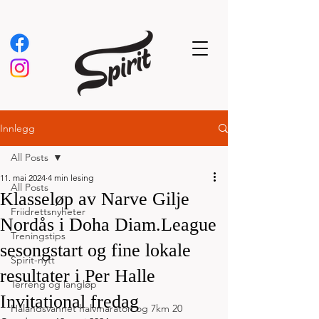
Innlegg
All Posts
11. mai 2024
4 min lesing
All Posts
Klasseløp av Narve Gilje
Friidrettsnyheter
Nordås i Doha Diam.League
Treningstips
sesongstart og fine lokale
Spirit-nytt
resultater i Per Halle
Terreng og langløp
Invitational fredag
Hålandsvannet halvmaraton og 7km 20