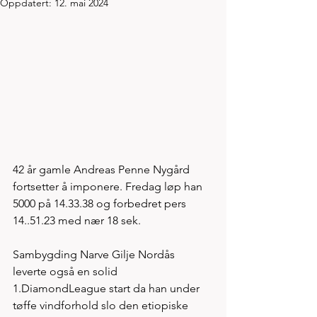
Oppdatert:
12. mai 2024
42 år gamle Andreas Penne Nygård 
fortsetter å imponere. Fredag løp han 
5000 på 14.33.38 og forbedret pers 
14..51.23 med nær 18 sek. 
Sambygding Narve Gilje Nordås 
leverte også en solid 
1.DiamondLeague start da han under 
tøffe vindforhold slo den etiopiske 