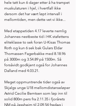
hele tatt kun 6 dager etter å ha trampet 
muskulaturen i hjel, i hvertfall ikke 
dersom det har vært løpt intervall i 
mellomtiden, men dette vet vi ikke...   
Med etappetiden 4.17 leverte nemlig 
Johannes nestbeste tid i HK stafettens 
eliteklasse to sek foran U-Kisas Thomas 
Roth og kun 6 sek bak Gulars Eldar 
Thomassen Fagerbakke med 8.18.96 
på 3000m og 3.54.89 på 1500m. Så 
forsåvidt godkjent også for Johannes 
Dalland med 4.03.21. 
Meget oppmuntrende tider også av 
Skjalgs unge U18 mellomdistanseløper 
Astrid Cecilie Berntsen som løp inn til 
solid 800m pers fra 2.11.35 i fjorårets 
NM på Jessheim til 2.09.54 fredag i 