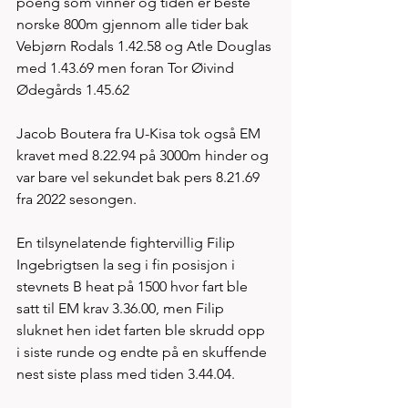
poeng som vinner og tiden er beste 
norske 800m gjennom alle tider bak
Vebjørn Rodals 1.42.58 og Atle Douglas 
med 1.43.69 men foran Tor Øivind 
Ødegårds 1.45.62
Jacob Boutera fra U-Kisa tok også EM 
kravet med 8.22.94 på 3000m hinder og 
var bare vel sekundet bak pers 8.21.69 
fra 2022 sesongen. 
En tilsynelatende fightervillig Filip 
Ingebrigtsen la seg i fin posisjon i 
stevnets B heat på 1500 hvor fart ble 
satt til EM krav 3.36.00, men Filip 
sluknet hen idet farten ble skrudd opp 
i siste runde og endte på en skuffende 
nest siste plass med tiden 3.44.04. 