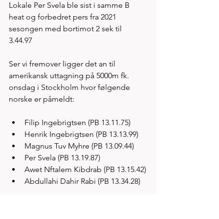
Lokale Per Svela ble sist i samme B 
heat og forbedret pers fra 2021 
sesongen med bortimot 2 sek til 
3.44.97 
Ser vi fremover ligger det an til 
amerikansk uttagning på 5000m fk. 
onsdag i Stockholm hvor følgende 
norske er påmeldt: 
Filip Ingebrigtsen (PB 13.11.75)
Henrik Ingebrigtsen (PB 13.13.99)
Magnus Tuv Myhre (PB 13.09.44) 
Per Svela (PB 13.19.87)
Awet Nftalem Kibdrab (PB 13.15.42)
Abdullahi Dahir Rabi (PB 13.34.28)
som alle løper i stevnet "Spåret"s A 
heat. 