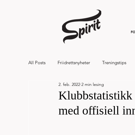
FO
All Posts
Friidrettsnyheter
Treningstips
2. feb. 2022
2 min lesing
Hålandsvannet halvmaraton og 7km 20
Klubbstatistikk
med offisiell in