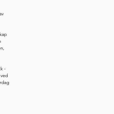
av 
skap 
n 
n, 
k - 
 ved 
ørdag