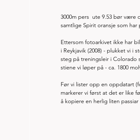
3000m pers  ute 9.53 bør være o
samtlige Spirit oransje som har
Ettersom fotoarkivet ikke har bi
i Reykjavik (2008) - plukket vi i
steg på treningsleir i Colorado
stiene vi løper på - ca. 1800 mo
Før vi lister opp en oppdatart (
markerer vi først at det er like 
å kopiere en herlig liten passia