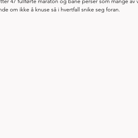
etter 47 fullførte maraton og bane perser som mange av 
e om ikke å knuse så i hvertfall snike seg foran. 