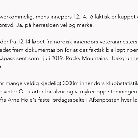
verkommelig, mens innepers 12.14.16 faktisk er kuppet 
 prøvd. Ja, på herresiden vel og merke. 
lder fra 12.14 løpet fra nordisk innendørs veteranmester
 stedet frem dokumentasjon for at det faktisk ble løpt noe
 såpass sent som i juli 2019. Rocky Mountains i bakgrunne
h 
for mange veldig kjedelig) 3000m innendørs klubbstatistik
før vinter OL starter for alvor og vi myker opp stemningen
r fra Arne Hole's faste lørdagsspalte i Aftenposten hver l