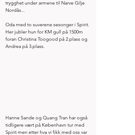
trygghet under armene til Narve Gilje 
Nordås...
Oda med to suverene sesonger i Spirit. 
Her jubler hun for KM gull på 1500m 
foran Christina Toogood på 2.plass og 
Andrea på 3.plass.
Hanne Sande og Quang Tran har også 
tidligere vært på København tur med 
Spirit men etter hva vi fikk med oss var 