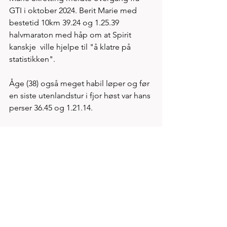
GTI i oktober 2024. Berit Marie med 
bestetid 10km 39.24 og 1.25.39 
halvmaraton med håp om at Spirit 
kanskje  ville hjelpe til "å klatre på 
statistikken".
Åge (38) også meget habil løper og før 
en siste utenlandstur i fjor høst var hans 
perser 36.45 og 1.21.14. 
Her et smilende løperpar etter 
glimrende løping under 
"Orremila"15.mars, et løp hvor tider 
ikke synes være oppdatert i Kondis 
sine statistikker. Litt synd men uansett 
ble nivået presset betydelig ned. 
Orremila vunnet av Andreas Penne 