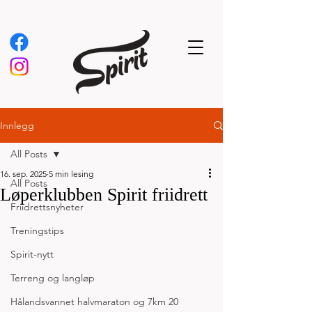
Innlegg
All Posts
16. sep. 2025
5 min lesing
All Posts
Løperklubben Spirit friidrett
Friidrettsnyheter
Treningstips
Spirit-nytt
Terreng og langløp
Hålandsvannet halvmaraton og 7km 20