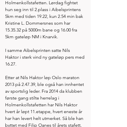
Holmenkollstafetten. Lørdag fightet 
hun seg inn til 2.plass i Aibelsprintens 
5km med tiden 19.22, kun 2.54 min bak 
Kristine L. Dommersnes som har 
15.35.32 på 5000m bane og 16.00 fra 
5km gateløp NM i Knarvik. 
I samme Aibelsprinten satte Nils 
Haktor i sterk vind ny gateløp pers med 
16.27. 
Etter at Nils Haktor løp Oslo maraton 
2013 på 2.47.39, ble også han innhentet 
av sportslig leder. Fra 2014 da klubben 
første gang stilte herrelag i 
Holmenkollstafetten har Nils Haktor 
hvert år løpt 11.etappe, hvert eneste år 
har han levert helt utmerket. Så ble han 
byttet med Filip Oanes til årets stafett, 