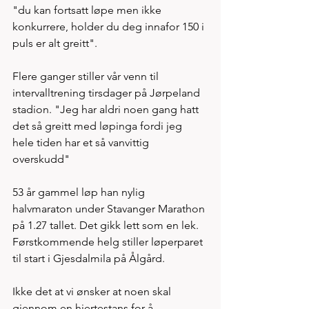
"du kan fortsatt løpe men ikke 
konkurrere, holder du deg innafor 150 i 
puls er alt greitt". 
Flere ganger stiller vår venn til 
intervalltrening tirsdager på Jørpeland 
stadion. "Jeg har aldri noen gang hatt 
det så greitt med løpinga fordi jeg 
hele tiden har et så vanvittig 
overskudd" 
53 år gammel løp han nylig 
halvmaraton under Stavanger Marathon 
på 1.27 tallet. Det gikk lett som en lek. 
Førstkommende helg stiller løperparet 
til start i Gjesdalmila på Ålgård. 
Ikke det at vi ønsker at noen skal 
gjennom en hjertestans for å 