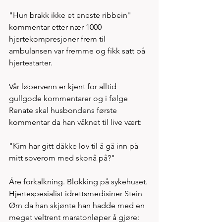
"Hun brakk ikke et eneste ribbein" 
kommentar etter nær 1000 
hjertekompresjoner frem til 
ambulansen var fremme og fikk satt på 
hjertestarter. 
Vår løpervenn er kjent for alltid 
gullgode kommentarer og i følge 
Renate skal husbondens første 
kommentar da han våknet til live vært: 
"Kim har gitt dåkke lov til å gå inn på  
mitt soverom med skonå på?" 
Åre forkalkning. Blokking på sykehuset. 
Hjertespesialist idrettsmedisiner Stein 
Ørn da han skjønte han hadde med en 
meget veltrent maratonløper å gjøre: 