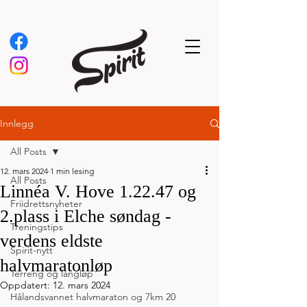
Innlegg
All Posts
12. mars 2024
1 min lesing
All Posts
Linnéa V. Hove 1.22.47 og
Friidrettsnyheter
2.plass i Elche søndag -
Treningstips
verdens eldste
Spirit-nytt
halvmaratonløp
Terreng og langløp
Oppdatert:
12. mars 2024
Hålandsvannet halvmaraton og 7km 20