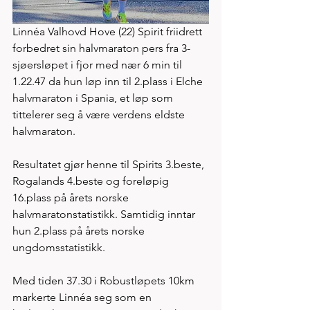
Linnéa Valhovd Hove (22) Spirit friidrett 
forbedret sin halvmaraton pers fra 3-
sjøersløpet i fjor med nær 6 min til 
1.22.47 da hun løp inn til 2.plass i Elche 
halvmaraton i Spania, et løp som 
tittelerer seg å være verdens eldste 
halvmaraton.
Resultatet gjør henne til Spirits 3.beste, 
Rogalands 4.beste og foreløpig 
16.plass på årets norske  
halvmaratonstatistikk. Samtidig inntar 
hun 2.plass på årets norske 
ungdomsstatistikk.   
Med tiden 37.30 i Robustløpets 10km 
markerte Linnéa seg som en 