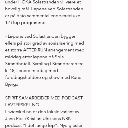
under HOKA Solastranden vil være et 
høvelig mål. Løpene ved Solastranden 
er på dato sammenfallende med uke 
12 i løp programmet 
- Løpene ved Solastranden bygger 
ellers på stor grad av sosialisering med 
et større AFTER RUN arrangement med 
middag etter løpene på Sola 
Strandhotell. Samling i Strandbaren fra 
kl 18, senere middag med 
foredragsholdere og show med Rune 
Bjerga 
SPIRIT SAMARBEIDER MED PODCAST 
LAVTERSKEL.NO
Lavterskel.no er den lokale variant av 
Jann Post/Kristian Ulriksens NRK 
podcast "I det lange løp". Nye gjester 