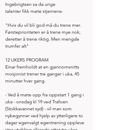
Ingebrigtsen sa da unge    
talenter fikk møte stjernene:
"Hvis du vil bli god må du trene mer. 
Førsteprioriteten er å trene mye nok, 
deretter å trene riktig. Men mengde 
trumfer alt"
12 UKERS PROGRAM 
Einar fremholdt at en gjennomsnitts 
mosjonist trener tre ganger i uka, 45 
minutter hver gang. 
- Ved å møte opp fra oppstart 1 gang i 
uka - onsdag kl 19 ved Trafoen 
(Stokkavannet syd) - vil man som 
nybegynner ved hjelp av ytterligere to 
dager egenvalgt egentrening oppleve 
stor utvikling allerede etter tre uker   