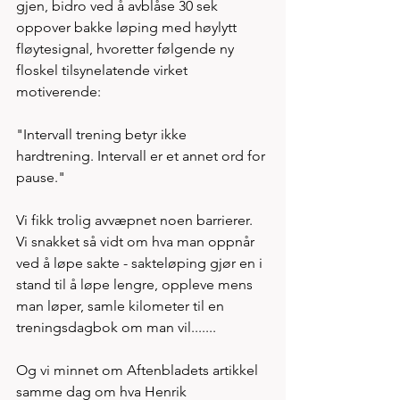
gjen, bidro ved å avblåse 30 sek 
oppover bakke løping med høylytt 
fløytesignal, hvoretter følgende ny 
floskel tilsynelatende virket 
motiverende: 
"Intervall trening betyr ikke 
hardtrening. Intervall er et annet ord for 
pause." 
Vi fikk trolig avvæpnet noen barrierer. 
Vi snakket så vidt om hva man oppnår 
ved å løpe sakte - sakteløping gjør en i 
stand til å løpe lengre, oppleve mens 
man løper, samle kilometer til en 
treningsdagbok om man vil.......
Og vi minnet om Aftenbladets artikkel 
samme dag om hva Henrik 