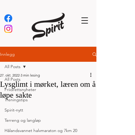
Innlegg
All Posts
27. okt. 2022
3 min lesing
All Posts
Lysglimt i mørket, læren om å
Friidrettsnyheter
løpe sakte
Treningstips
Spirit-nytt
Terreng og langløp
Hålandsvannet halvmaraton og 7km 20