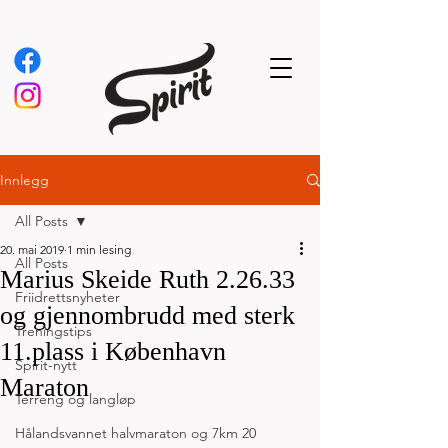
Innlegg
All Posts
20. mai 2019
1 min lesing
All Posts
Marius Skeide Ruth 2.26.33
Friidrettsnyheter
og gjennombrudd med sterk
Treningstips
11.plass i København
Spirit-nytt
Maraton
Terreng og langløp
Hålandsvannet halvmaraton og 7km 20