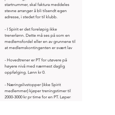
startnummer, skal faktura meddeles 
stevne arrangør å bli tilsendt egen 
adresse, i stedet for til klubb. 
- I Spirit er det foreløpig ikke 
trenerlønn. Dette må ses på som en 
medlemsfordel eller en av grunnene til 
at medlemskontingenten er svært lav 
- Hovedtrener er PT for utøvere på 
høyere nivå med nærmest daglig 
oppfølging. Lønn kr 0.  
- Næringslivstopper (ikke Spirit 
medlemmer) kjøper treningstimer til 
2000-3000 kr pr time for en PT. Løper 
profiler selger program med 
oppfølging til 20-30.000 kr årlig. Fordel 