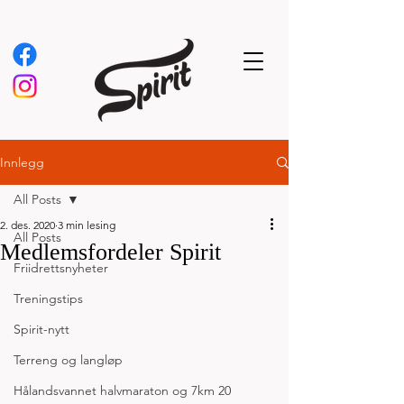
Innlegg
All Posts
2. des. 2020
3 min lesing
All Posts
Medlemsfordeler Spirit
Friidrettsnyheter
Treningstips
Spirit-nytt
Terreng og langløp
Hålandsvannet halvmaraton og 7km 20