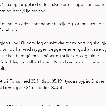
å Tau og Jørpeland er initiativtakere til løpet som starte
retning Årdal/Hjelmeland. 
før mandag kvelds spennende batalje og for en ukes tid s
 Facebook 
gjen til ny 10k pers Jeg er sykt klar for ny pers og skal gj
sk om du har vind i ryggen begge veier, er god å klatre og
tte kan bare gå en vei håper du stiller opp og joiner 
råsterk løpere stiller til start.. Navn kommer med nåvær
lt.
t på Forus med 35:11 (løpt 35:19 i tysdalsløypå). Drittlei 
yd om jeg ser 34-tallet den 20.Juli