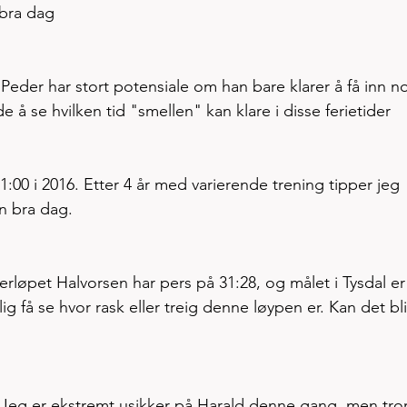
 bra dag
 Peder har stort potensiale om han bare klarer å få inn n
 å se hvilken tid "smellen" kan klare i disse ferietider
1:00 i 2016. Etter 4 år med varierende trening tipper jeg 
n bra dag.
rløpet Halvorsen har pers på 31:28, og målet i Tysdal er
lig få se hvor rask eller treig denne løypen er. Kan det bli
 Jeg er ekstremt usikker på Harald denne gang, men tror