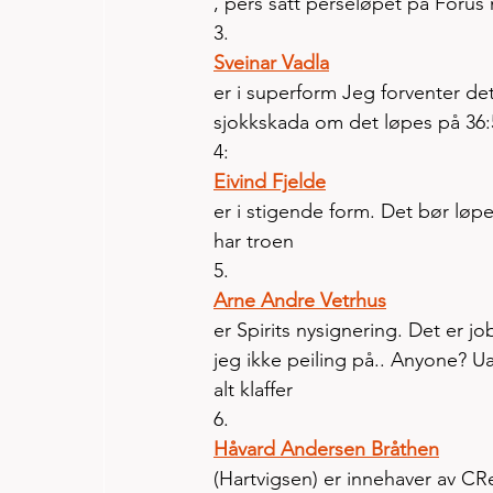
, pers satt perseløpet på Forus m
3. 
Sveinar Vadla
er i superform Jeg forventer det 
sjokkskada om det løpes på 36:
4: 
Eivind Fjelde
er i stigende form. Det bør løpe
har troen
5. 
Arne Andre Vetrhus
er Spirits nysignering. Det er jo
jeg ikke peiling på.. Anyone? Ua
alt klaffer
6. 
Håvard Andersen Bråthen
(Hartvigsen) er innehaver av CR