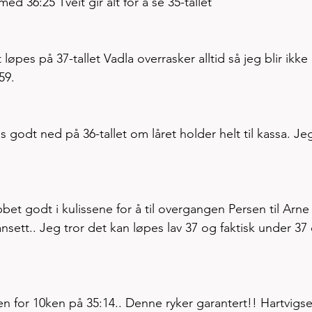
ed 36:25 Tveit gir alt for å se 35-tallet
løpes på 37-tallet Vadla overrasker alltid så jeg blir ikke 
59.
s godt ned på 36-tallet om låret holder helt til kassa. Je
bbet godt i kulissene for å til overgangen Persen til Arne
nsett.. Jeg tror det kan løpes lav 37 og faktisk under 37
en for 10ken på 35:14.. Denne ryker garantert!! Hartvigs