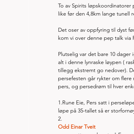
To av Spirits løpskoordinatorer p
like før den 4,8km lange tunell 
Det oser av oppfyring til dyst 
kom vi over denne pep talk via
Plutselig var det bare 10 dager i
alt i denne lynraske løypen ( ra
tillegg ekstremt go nedover). De
persefesten går rykter om flere 
pers, og persedrøm til hver enke
1.Rune Eie, Pers satt i perseløpe
løpe på 35-tallet så er storfornø
2.
Odd Einar Tveit