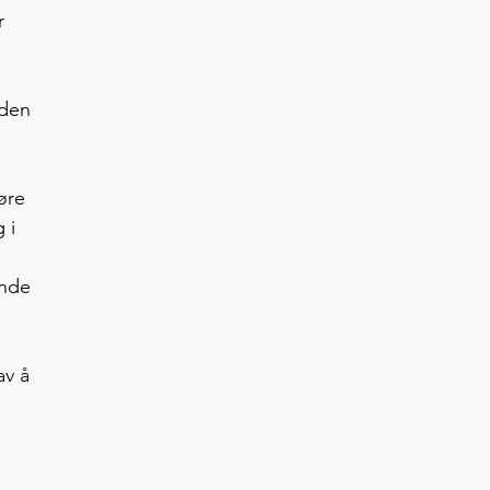
r 
iden 
øre 
 i 
ende 
av å 