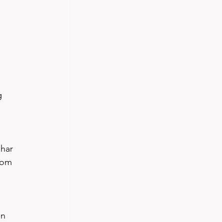
g 
 har 
 om 
en 