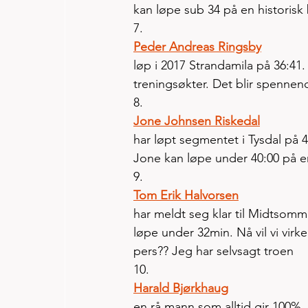
kan løpe sub 34 på en historisk
7. 
Peder Andreas Ringsby
løp i 2017 Strandamila på 36:41.
treningsøkter. Det blir spennende
8. 
Jone Johnsen Riskedal
har løpt segmentet i Tysdal på 4
Jone kan løpe under 40:00 på e
9. 
Tom Erik Halvorsen
har meldt seg klar til Midtsomme
løpe under 32min. Nå vil vi virke
pers?? Jeg har selvsagt troen
10. 
Harald Bjørkhaug
en rå mann som alltid gir 100%.