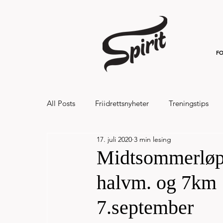
FO
All Posts
Friidrettsnyheter
Treningstips
17. juli 2020
3 min lesing
Hålandsvannet halvmaraton og 7km 20
Midtsommerløpe
halvm. og 7km 
7.september