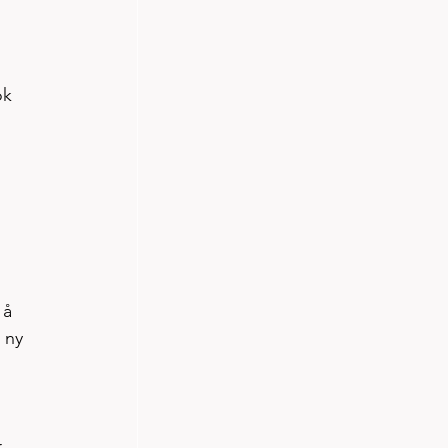
ok 
 å 
 ny 
 