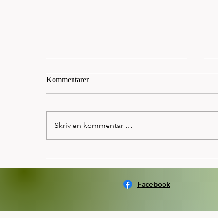
Kommentarer
Skriv en kommentar …
Norseman: Kristian Grue
beseiret OL gullvinner 2012 og
2016, Spirit Tonja på ypperlig
Facebook
4.plass