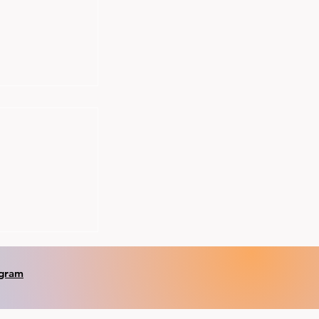
onse Sandnes,
1 bronse,
m beste jr
og to pb's på
agram