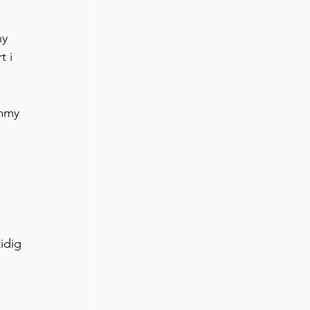
     
 i 
mmy 
idig 