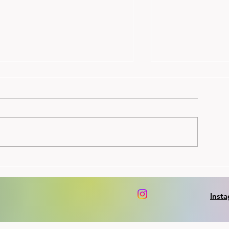
Perseløypa på Forus
NM: gull,sølv,br
kontrollmålt, siste måling viste 8
Skjalg og Spirit 
cm avvik. Nytt lavterskel løp
Dennis 8.plass so
søndag 23.8. kl 1900
på1500m finalen 
Inst
10.000m