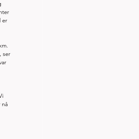
g 
nter 
 er 
km. 
 ser 
var 
i 
 nå 