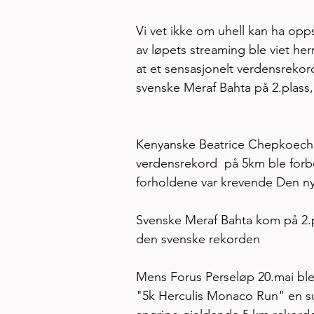
Vi vet ikke om uhell kan ha opps
av løpets streaming ble viet h
at et sensasjonelt verdensreko
svenske Meraf Bahta på 2.plass,
Kenyanske Beatrice Chepkoech b
verdensrekord  på 5km ble forb
forholdene var krevende Den nye
Svenske Meraf Bahta kom på 2.p
den svenske rekorden
Mens Forus Perseløp 20.mai ble 
"5k Herculis Monaco Run" en sur 