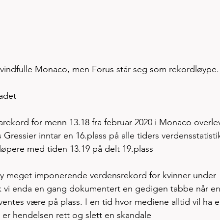
i vindfulle Monaco, men Forus står seg som rekordløype.
adet
rekord for menn 13.18 fra februar 2020 i Monaco overle
essier inntar en 16.plass på alle tiders verdensstatisti
løpere med tiden 13.19 på delt 19.plass  
n ny meget imponerende verdensrekord for kvinner under 
fikk vi enda en gang dokumentert en gedigen tabbe når en
ntes være på plass. I en tid hvor mediene alltid vil ha e
g  er hendelsen rett og slett en skandale 