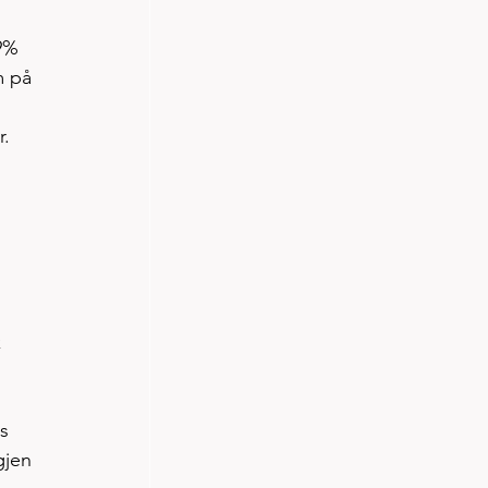
9% 
m på 
     
 
s 
gjen 