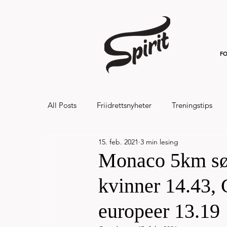
FO
All Posts
Friidrettsnyheter
Treningstips
15. feb. 2021
3 min lesing
Hålandsvannet halvmaraton og 7km 20
Monaco 5km sø
kvinner 14.43, 
europeer 13.19