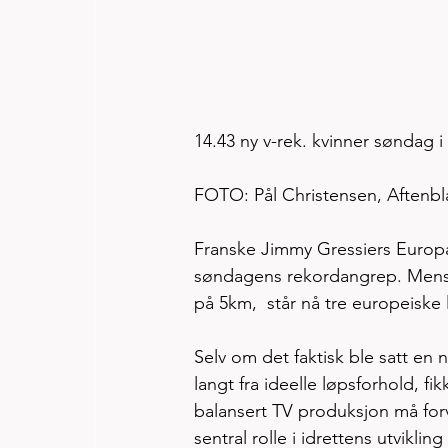
14.43 ny v-rek. kvinner søndag 
FOTO: Pål Christensen, Aftenbl
Franske Jimmy Gressiers Europa
søndagens rekordangrep. Mens Gr
på 5km,  står nå tre europeiske 
Selv om det faktisk ble satt e
langt fra ideelle løpsforhold, 
balansert TV produksjon må forve
sentral rolle i idrettens utviklin