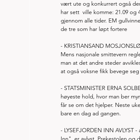
vært ute og konkurrert også den
har sett  ville komme: 21.09 og
gjennom alle tider. EM gullvin
de tre som har løpt fortere
- KRISTIANSAND MOSJONSLØP - a
Mens nasjonale smittevern regler
man at det andre steder avvikle
at også voksne fikk bevege seg
- STATSMINISTER ERNA SOLBERG 
høyeste hold, hvor man ber mynd
får se om det hjelper. Neste uke
bare en dag ad gangen.  
- LYSEFJORDEN INN AVLYST - al
Inn". er avlyst. Prekestolen og d