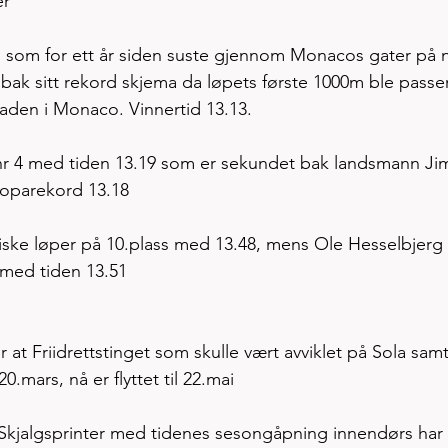
er
som for ett år siden suste gjennom Monacos gater på ny
bak sitt rekord skjema da løpets første 1000m ble passert
aden i Monaco. Vinnertid 13.13. 
r 4 med tiden 13.19 som er sekundet bak landsmann Ji
roparekord 13.18
iske løper på 10.plass med 13.48, mens Ole Hesselbjerg 
 med tiden 13.51 
 
at Friidrettstinget som skulle vært avviklet på Sola samt
mars, nå er flyttet til 22.mai
lgsprinter med tidenes sesongåpning innendørs har 