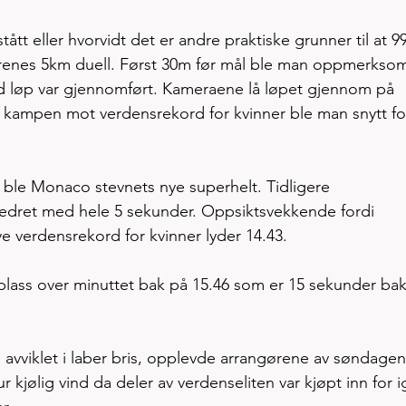
tått eller hvorvidt det er andre praktiske grunner til at 9
errenes 5km duell. Først 30m før mål ble man oppmerkso
rd løp var gjennomført. Kameraene lå løpet gjennom på 
 kampen mot verdensrekord for kvinner ble man snytt for.
le Monaco stevnets nye superhelt. Tidligere 
edret med hele 5 sekunder. Oppsiktsvekkende fordi 
 verdensrekord for kvinner lyder 14.43. 
lass over minuttet bak på 15.46 som er 15 sekunder bak
avviklet i laber bris, opplevde arrangørene av søndagen
kjølig vind da deler av verdenseliten var kjøpt inn for i