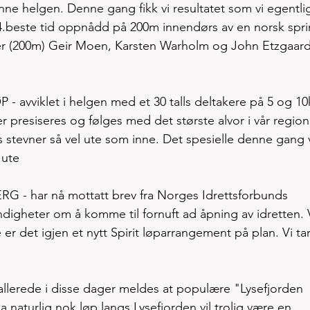
ne helgen. Denne gang fikk vi resultatet som vi egentli
 4.beste tid oppnådd på 200m innendørs av en norsk spri
ner (200m) Geir Moen, Karsten Warholm og John Etzgaard
vviklet i helgen med et 30 talls deltakere på 5 og 10
 presiseres og følges med det største alvor i vår region,
s stevner så vel ute som inne. Det spesielle denne gang 
 ute 
- har nå mottatt brev fra Norges Idrettsforbunds 
igheter om å komme til fornuft ad åpning av idretten. V
 er det igjen et nytt Spirit løparrangement på plan. Vi tar
lerede i disse dager meldes at populære "Lysefjorden 
a naturlig nok løp langs Lysefjorden vil trolig være en 