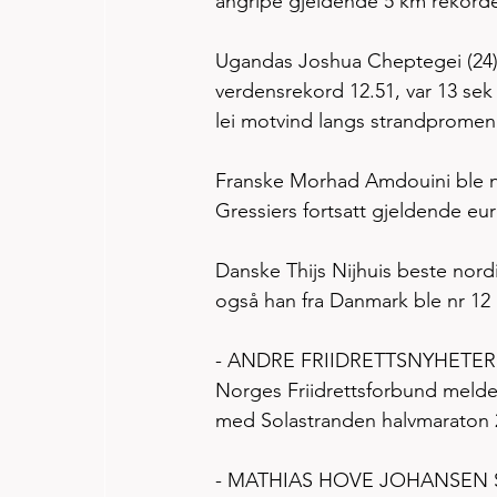
angripe gjeldende 5 km rekord
Ugandas Joshua Cheptegei (24) 
verdensrekord 12.51, var 13 sek 
lei motvind langs strandpromen
Franske Morhad Amdouini ble n
Gressiers fortsatt gjeldende eu
Danske Thijs Nijhuis beste nord
også han fra Danmark ble nr 12
- ANDRE FRIIDRETTSNYHETER
Norges Friidrettsforbund melder 
med Solastranden halvmaraton 20.
- MATHIAS HOVE JOHANSEN Skja