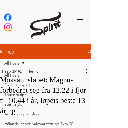
Innlegg
All Posts
19. sep. 2019
2 min lesing
All Posts
Mosvannsløpet: Magnus
Friidrettsnyheter
forbedret seg fra 12.22 i fjor
Treningstips
til 10.44 i år, løpets beste 13-
Spirit-nytt
åring
Terreng og langløp
Hålandsvannet halvmaraton og 7km 20