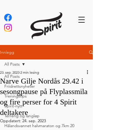
Innlegg
All Posts
23. sep. 2023
2 min lesing
All Posts
Narve Gilje Nordås 29.42 i
Friidrettsnyheter
sesongpause på Flyplassmila
Treningstips
og fire perser for 4 Spirit
Spirit-nytt
deltakere
Terreng og langløp
Oppdatert:
24. sep. 2023
Hålandsvannet halvmaraton og 7km 20