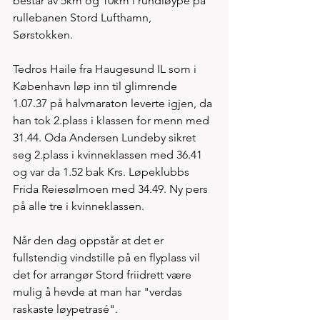
består av 5km og 10km i rundløype på 
rullebanen Stord Lufthamn, 
Sørstokken. 
Tedros Haile fra Haugesund IL som i 
København løp inn til glimrende 
1.07.37 på halvmaraton leverte igjen, da 
han tok 2.plass i klassen for menn med 
31.44. Oda Andersen Lundeby sikret 
seg 2.plass i kvinneklassen med 36.41 
og var da 1.52 bak Krs. Løpeklubbs 
Frida Reiesølmoen med 34.49. Ny pers 
på alle tre i kvinneklassen.  
Når den dag oppstår at det er 
fullstendig vindstille på en flyplass vil 
det for arrangør Stord friidrett være 
mulig å hevde at man har "verdas 
raskaste løypetrasé". 